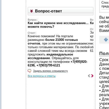
Спос
пред
Вопрос-ответ
Вы м
Вопрос:
Вопрос:
сейч
Как найти нужное мне исследование...
Какой у ва
не об
можете помочь?
Ответ:
Вами
Заявки с са
Ответ:
Конечно поможем! На портале
круглосуточ
размещено
более 21000 готовых
по заявкам в
отчетов
, при этом мы не ограничиваемся
московском
только готовыми материалами. По любой
обращений п
самой сложной теме мы всегда сможем
6198, +7(903
Пол
предложить
индивидуальное
исследование
. Обращайтесь для
Срок 
консультации по телефонкм
+7(495)920-
Данн
6198, +7(903)799-6121
с по
Задать вопрос специалисту
Дета
Все вопросы и ответы
стан
целей
• Дл
• Дл
реал
• Дл
учре
Сфер