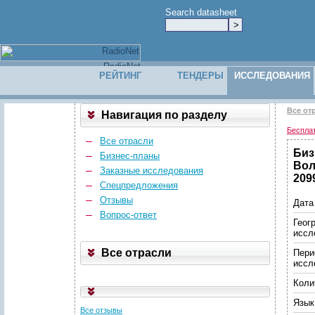
Search datasheet
РЕЙТИНГ
ТЕНДЕРЫ
ИССЛЕДОВАНИЯ
Все от
Навигация по разделу
Беспла
Все отрасли
Биз
Бизнес-планы
Вол
Заказные исследования
209
Спецпредложения
Отзывы
Дата
Вопрос-ответ
Геог
иссл
Все отрасли
Пери
иссл
Коли
Язык
Все отзывы