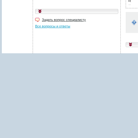
пред
Укажите код, изображённый
на картинке
*
:
Задать вопрос специалисту
Поля, отмеченные звёздочкой (
*
), обязательны для заполнения.
Все вопросы и ответы