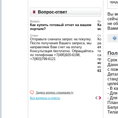
пред
Вопрос-ответ
Вы м
сейч
Вопрос:
Вопрос:
не об
Как купить готовый отчет на вашем
Как найти н
Вами
портале?
можете пом
Ответ:
Ответ:
Отправьте сначала запрос на покупку.
Конечно пом
После получения Вашего запроса, мы
размещено
направляем Вам счет на оплату.
отчетов
, пр
Консультация бесплатно. Обращайтесь
только гото
Пол
по телефонам +7(495)920-6198,
самой сложн
+7(903)799-6121
предложить
Срок 
исследован
Данн
консультаци
с по
6198, +7(903
Дета
стан
целей
- В к
Задать вопрос специалисту
- Дл
- Дл
Все вопросы и ответы
План
Белуг
Тила