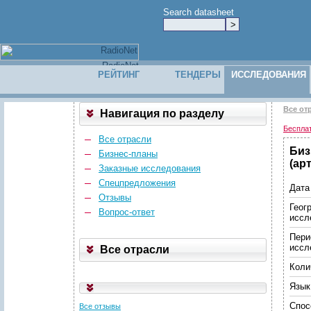
Search datasheet
РЕЙТИНГ
ТЕНДЕРЫ
ИССЛЕДОВАНИЯ
Все от
Навигация по разделу
Беспла
Все отрасли
Биз
Бизнес-планы
(ар
Заказные исследования
Спецпредложения
Дата
Отзывы
Геог
Вопрос-ответ
иссл
Пери
иссл
Все отрасли
Коли
Язык
Спос
Все отзывы