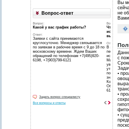
Вы м
сейч
не об
Вопрос-ответ
Вами
Вопрос:
Вопрос:
Какой у вас график работы?
Что конкре
исследован
Ответ:
выгоды мы 
Заявки с сайта принимаются
круглосуточно. Менеджер связывается
Ответ:
Пол
по заявкам в рабочее время с 9 до 18 по
В зависимос
московскому времени. Ждем Ваших
перед Вашей
Данн
обращений по телефонам +7(495)920-
исследовани
с по
6198, +7(903)799-6121
Маркетингов
Срок
увидеть объ
Зада
уточнить Ва
потребителя
• пр
значимые ре
овощ
Консультаци
выра
Обращайтесь
тран
6198, +7(903
• пр
Задать вопрос специалисту
сохр
Все вопросы и ответы
гипот
фито
• су
пред
поско