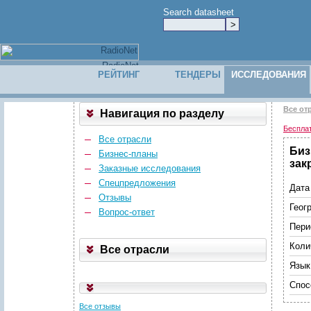
Search datasheet
РЕЙТИНГ
ТЕНДЕРЫ
ИССЛЕДОВАНИЯ
Все от
Навигация по разделу
Беспла
Все отрасли
Биз
Бизнес-планы
зак
Заказные исследования
Спецпредложения
Дата
Отзывы
Геог
Вопрос-ответ
Пери
Коли
Все отрасли
Язык
Спос
Все отзывы