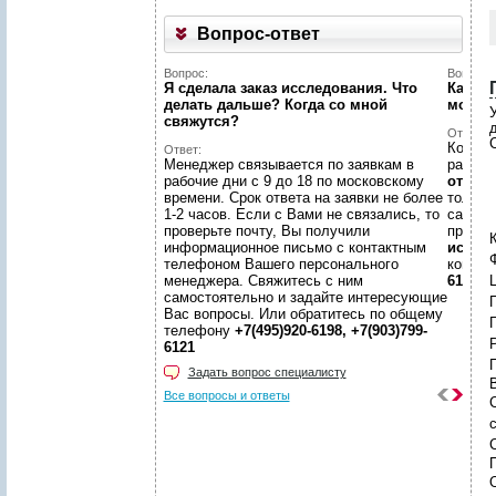
Вопрос-ответ
Вопрос:
Вопрос:
Я сделала заказ исследования. Что
Как на
делать дальше? Когда со мной
может
свяжутся?
Ответ:
Конечн
Ответ:
Менеджер связывается по заявкам в
разме
рабочие дни с 9 до 18 по московскому
отчето
времени. Срок ответа на заявки не более
только
1-2 часов. Если с Вами не связались, то
самой 
проверьте почту, Вы получили
предл
К
информационное письмо с контактным
иссле
телефоном Вашего персонального
консул
менеджера. Свяжитесь с ним
6198, +
самостоятельно и задайте интересующие
Вас вопросы. Или обратитесь по общему
телефону
+7(495)920-6198, +7(903)799-
6121
Задать вопрос специалисту
Все вопросы и ответы