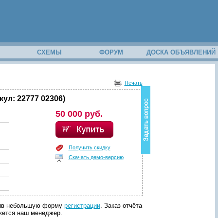
М
СХЕМЫ
ФОРУМ
ДОСКА ОБЪЯВЛЕНИЙ
В
о
Печать
з
н
ул: 22777 02306)
и
50 000 руб.
к
в
о
п
р
Получить скидку
о
Скачать демо-версию
с
п
о
с
о
д
лнив небольшую форму
регистрации
. Заказ отчёта
е
яжется наш менеджер.
р