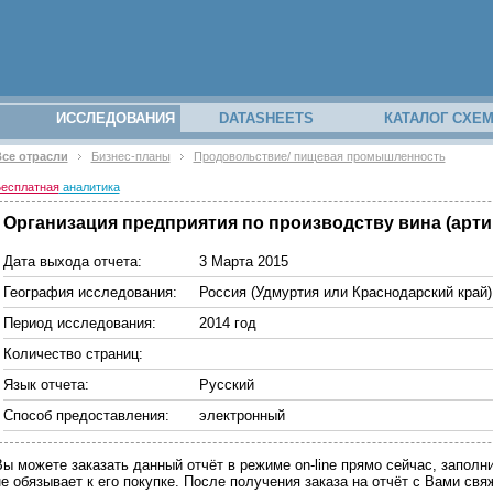
ИССЛЕДОВАНИЯ
DATASHEETS
КАТАЛОГ СХЕ
се отрасли
Бизнес-планы
Продовольствие/ пищевая промышленность
есплатная
аналитика
Организация предприятия по производству вина (артик
Дата выхода отчета:
3 Марта 2015
География исследования:
Россия (Удмуртия или Краснодарский край)
Период исследования:
2014 год
Количество страниц:
Язык отчета:
Русский
Способ предоставления:
электронный
Вы можете заказать данный отчёт в режиме on-line прямо сейчас, запо
не обязывает к его покупке. После получения заказа на отчёт с Вами св