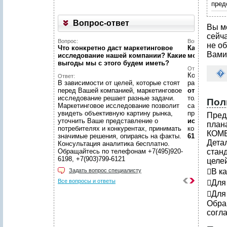
пред
Вопрос-ответ
Вы м
сейч
Вопрос:
Вопрос:
не об
Что конкретно даст маркетинговое
Как найти н
Вами
исследование нашей компании? Какие
можете пом
выгоды мы c этого будем иметь?
Ответ:
Конечно пом
Ответ:
В зависимости от целей, которые стоят
размещено
перед Вашей компанией, маркетинговое
отчетов
, пр
исследование решает разные задачи.
только гото
Пол
Маркетинговое исследование позволит
самой сложн
увидеть объективную картину рынка,
предложить
Пред
уточнить Ваше представление о
исследован
план
потребителях и конкурентах, принимать
консультаци
КОМ
значимые решения, опираясь на факты.
6198, +7(903
Дета
Консультация аналитика бесплатно.
Обращайтесь по телефонам +7(495)920-
стан
6198, +7(903)799-6121
целей
Задать вопрос специалисту
В к
Все вопросы и ответы
Для
Для
Обра
согла