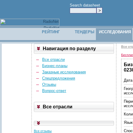
Search datasheet
РЕЙТИНГ
ТЕНДЕРЫ
ИССЛЕДОВАНИЯ
Все от
Навигация по разделу
Беспла
Все отрасли
Биз
Бизнес-планы
023
Заказные исследования
Спецпредложения
Дата
Отзывы
Геог
Вопрос-ответ
иссл
Пери
иссл
Все отрасли
Коли
Язык
Спос
Все отзывы