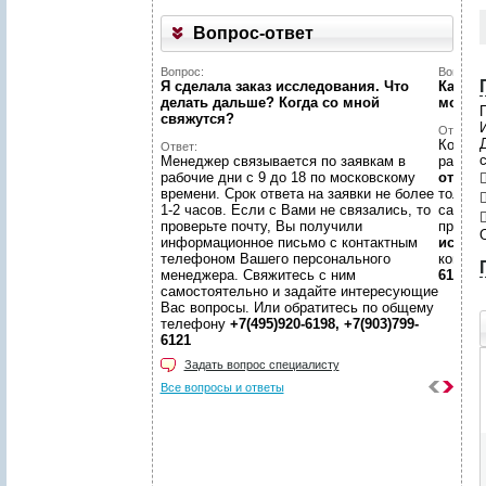
Вопрос-ответ
Вопрос:
Вопрос:
Я сделала заказ исследования. Что
Как на
делать дальше? Когда со мной
может
свяжутся?
Ответ:
Конечн
Ответ:
Менеджер связывается по заявкам в
разме
рабочие дни с 9 до 18 по московскому
отчето
времени. Срок ответа на заявки не более
только
1-2 часов. Если с Вами не связались, то
самой 
проверьте почту, Вы получили
предл
информационное письмо с контактным
иссле
телефоном Вашего персонального
консул
менеджера. Свяжитесь с ним
6198, +
самостоятельно и задайте интересующие
.
Вас вопросы. Или обратитесь по общему
телефону
+7(495)920-6198, +7(903)799-
6121
Задать вопрос специалисту
Все вопросы и ответы