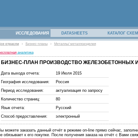
ИССЛЕДОВАНИЯ
DATASHEETS
КАТАЛОГ СХЕ
се отрасли
Бизнес-планы
Металлы/ металлоизделия
есплатная
аналитика
БИЗНЕС-ПЛАН ПРОИЗВОДСТВО ЖЕЛЕЗОБЕТОННЫХ ИЗДЕ
Дата выхода отчета:
19 Июля 2015
География исследования:
Россия
Период исследования:
актуализация по запросу
Количество страниц:
80
Язык отчета:
Русский
Способ предоставления:
электронный
Вы можете заказать данный отчёт в режиме on-line прямо сейчас, запо
не обязывает к его покупке. После получения заказа на отчёт с Вами св