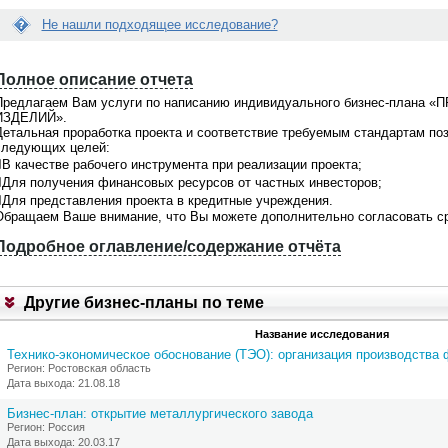
Не нашли подходящее исследование?
Е
Вопрос:
с
Полное описание отчета
йти нужное мне исследование...
Как купить готовый отчет на вашем
л
е помочь?
портале?
и
Предлагаем Вам услуги по написанию индивидуального бизнес-пл
д
ИЗДЕЛИЙ».
Ответ:
а
Детальная проработка проекта и соответствие требуемым стандартам по
о поможем! На портале
Отправьте сначала запрос на покупку.
н
следующих целей:
щено
более 21000 готовых
После получения Вашего запроса, мы
н
в
, при этом мы не ограничиваемся
направляем Вам счет на оплату.
В качестве рабочего инструмента при реализации проекта;
ы
 готовыми материалами. По любой
Консультация бесплатно. Обращайтес
Для получения финансовых ресурсов от частных инвесторов;
й
сложной теме мы всегда сможем
по телефонам +7(495)920-6198,
Для представления проекта в кредитные учреждения.
о
ожить
индивидуальное
+7(903)799-6121
Обращаем Ваше внимание, что Вы можете дополнительно согласовать сро
т
дование
. Обращайтесь для
ч
ьтации по телефонкм
+7(495)920-
Подробное оглавление/содержание отчёта
ё
7(903)799-6121
1
т
В
К
а
Другие бизнес-планы по теме
Р
м
А
н
Название исследования
Т
е
К
п
Технико-экономическое обоснование (ТЭО): организация производства
И
о
Регион: Ростовская область
Й
д
Дата выхода: 21.08.18
О
х
Б
Бизнес-план: открытие металлургического завода
о
З
Регион: Россия
д
О
Дата выхода: 20.03.17
и