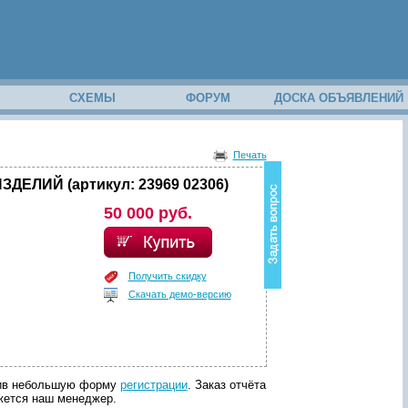
М
СХЕМЫ
ФОРУМ
ДОСКА ОБЪЯВЛЕНИЙ
В
о
Печать
з
н
ЛИЙ (артикул: 23969 02306)
и
50 000 руб.
к
в
о
п
р
Получить скидку
о
Скачать демо-версию
с
п
о
с
о
д
лнив небольшую форму
регистрации
. Заказ отчёта
е
яжется наш менеджер.
р