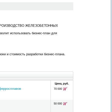
ж
а
н
и
ю
о
ана «ПРОИЗВОДСТВО ЖЕЛЕЗОБЕТОННЫХ
т
ч
зволит использовать бизнес-план для
ё
т
а
ь
?
З
ки и стоимость разработки бизнес-плана.
а
д
а
й
т
е
е
г
Цена, руб.
о
 ферросплавов
!
70 000
П
е
р
с
50 000
о
н