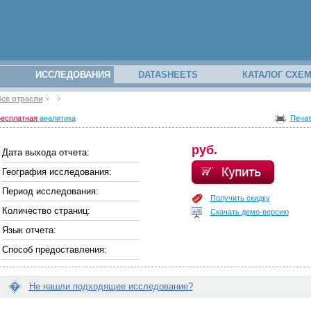
ИССЛЕДОВАНИЯ
DATASHEETS
КАТАЛОГ СХЕ
се отрасли
закрыть
закрыть
з вашего
есплатная
аналитика
Печа
аполнив
руб.
Дата выхода отчета:
География исследования:
Период исследования:
Получить скидку
Количество страниц:
Скачать демо-версию
Язык отчета:
Способ предоставления:
отчётам
Не нашли подходящее исследование?