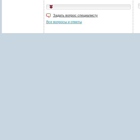
Укажите код, изображённый
на картинке
*
:
Задать вопрос специалисту
Поля, отмеченные звёздочкой (
*
), обязательны для заполнения.
Все вопросы и ответы