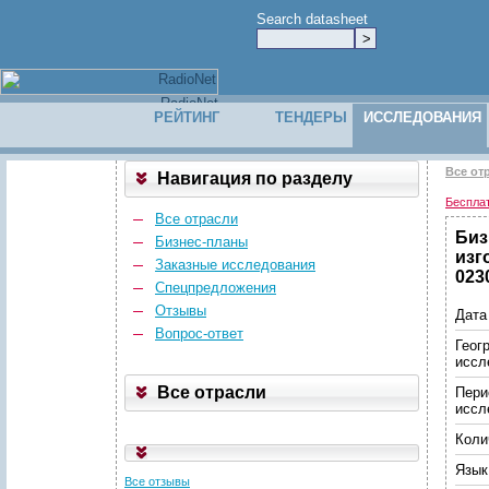
Search datasheet
РЕЙТИНГ
ТЕНДЕРЫ
ИССЛЕДОВАНИЯ
Все от
Навигация по разделу
Беспла
Все отрасли
Биз
Бизнес-планы
изг
Заказные исследования
023
Спецпредложения
Отзывы
Дата
Вопрос-ответ
Геог
иссл
Все отрасли
Пери
иссл
Коли
Язык
Все отзывы