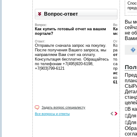
Спос
пред
Вопрос-ответ
Вы м
Вопрос:
Вопрос:
сейч
Как купить готовый отчет на вашем
Как найти н
не об
портале?
можете пом
Вами
Ответ:
Ответ:
Отправьте сначала запрос на покупку.
Конечно пом
После получения Вашего запроса, мы
размещено
направляем Вам счет на оплату.
отчетов
, пр
Консультация бесплатно. Обращайтесь
только гото
по телефонам +7(495)920-6198,
самой сложн
Пол
+7(903)799-6121
предложить
исследован
Пред
консультаци
пла
6198, +7(903
СЫР
Дета
стан
целей
Задать вопрос специалисту
В к
Все вопросы и ответы
Для
Для
Обра
согла