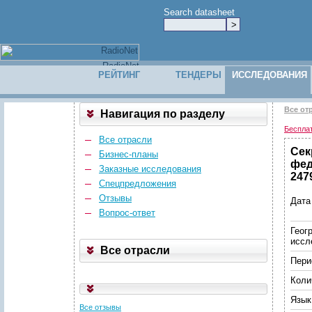
Search datasheet
РЕЙТИНГ
ТЕНДЕРЫ
ИССЛЕДОВАНИЯ
Все от
Навигация по разделу
Беспла
Все отрасли
Сек
Бизнес-планы
фед
Заказные исследования
247
Спецпредложения
Отзывы
Дата
Вопрос-ответ
Геог
иссл
Все отрасли
Пери
Коли
Язык
Все отзывы