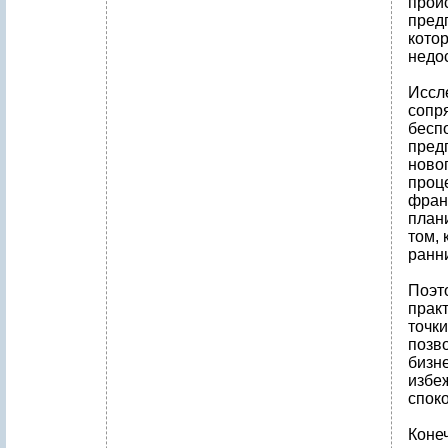
проис
пред
котор
недос
Иссл
сопр
бесп
пред
новог
проц
фран
план
том,
ранн
Поэт
прак
точк
позв
бизн
избе
спок
Коне