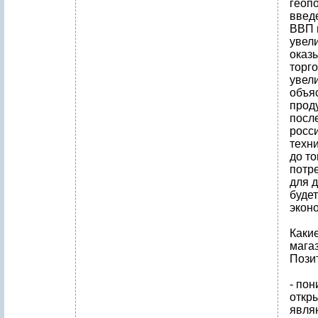
геоп
введ
ВВП 
увел
оказ
торго
увели
объя
проду
после
росс
техни
до т
потр
для д
буде
экон
Каки
мага
Пози
- по
откры
явля