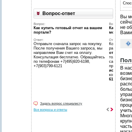
Спос
Вопрос-ответ
Вы м
сейч
Вопрос:
Вопрос:
не об
Как купить готовый отчет на вашем
Как найти н
портале?
можете пом
Вами
Ответ:
Ответ:
Отправьте сначала запрос на покупку.
Конечно пом
После получения Вашего запроса, мы
размещено
направляем Вам счет на оплату.
отчетов
, пр
Консультация бесплатно. Обращайтесь
только гото
Пол
по телефонам +7(495)920-6198,
самой сложн
+7(903)799-6121
предложить
В на
исследован
возм
консультаци
бизн
6198, +7(903
расп
боль
упра
бизн
Задать вопрос специалисту
проц
Все вопросы и ответы
учит
Мног
круп
част
мага