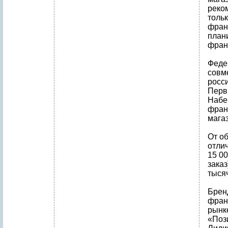
реко
толь
фран
плани
фран
Феде
совм
росси
Перв
Набе
фран
магаз
От о
отли
15 0
зака
тыся
Брен
фран
рынк
«Пози