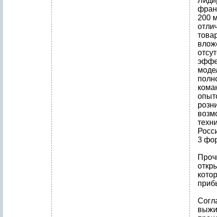
Лиди
фран
200 
отли
товар
вложе
отсу
эффе
моде
полн
кома
опыт
розни
возм
техн
Росс
3 фор
Прочи
откры
кото
приб
Согл
выжи