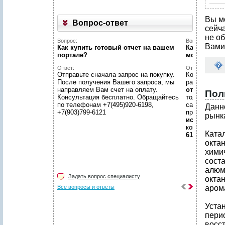
Вы м
Вопрос-ответ
сейч
не об
Вопрос:
Вопрос:
Вами
Как купить готовый отчет на вашем
Как найти н
портале?
можете пом
Ответ:
Ответ:
Отправьте сначала запрос на покупку.
Конечно пом
После получения Вашего запроса, мы
размещено
направляем Вам счет на оплату.
отчетов
, пр
Пол
Консультация бесплатно. Обращайтесь
только гото
по телефонам +7(495)920-6198,
самой сложн
Данн
+7(903)799-6121
предложить
рынк
исследован
консультаци
Ката
6198, +7(903
окта
хими
соста
алюм
Задать вопрос специалисту
октан
Все вопросы и ответы
аром
Уста
пери
восс