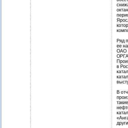
сниж
окта
перио
Ярос
кото
комп
Ряд 
ее н
ОАО
ОРГА
Прои
в Ро
ката
катал
выст
В от
прои
таки
нефт
ката
«Анга
други