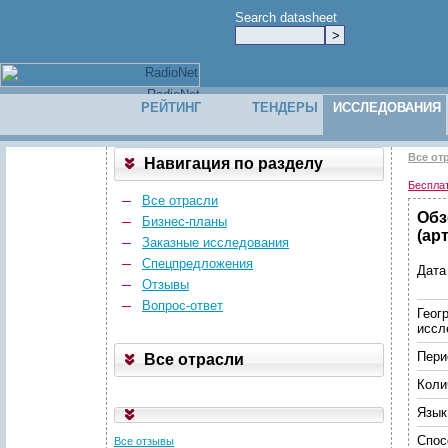
Search datasheet
РЕЙТИНГ
ТЕНДЕРЫ
ИССЛЕДОВАНИЯ
Все от
Навигация по разделу
Беспла
Все отрасли
Обз
Бизнес-планы
(ар
Заказные исследования
Спецпредложения
Дата
Отзывы
Вопрос-ответ
Геог
иссл
Пери
Все отрасли
Коли
Язык
Спос
Все отзывы