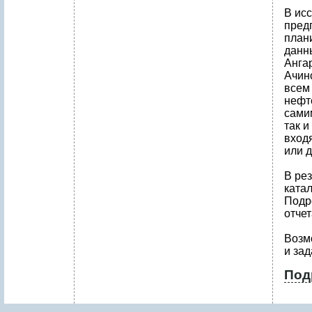
В ис
пред
план
данн
Анга
Ачин
всем
нефт
сами
так 
вход
или 
В ре
ката
Подр
отчет
Возм
и зад
Под
С
п
и