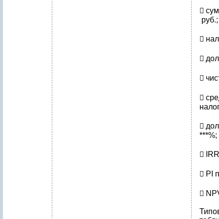
 сум
руб.;
 нал
 дол
 чис
 ср
налог
 дол
***%;
 IRR
 PI 
 NPV
Типо