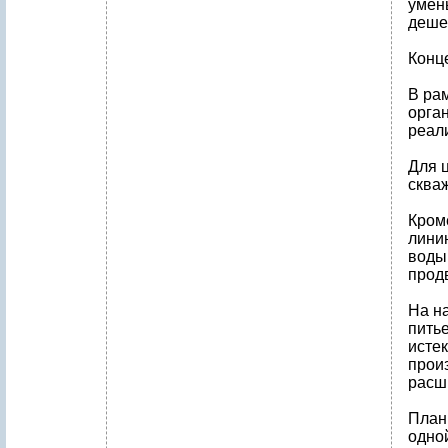
умен
деше
Конц
В ра
орган
реал
Для 
сква
Кром
линию
воды
прод
На н
питье
исте
прои
расш
Плани
одно