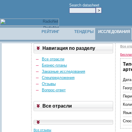
Search datasheet
РЕЙТИНГ
ТЕНДЕРЫ
ИССЛЕДОВАНИЯ
Все от
Навигация по разделу
Беспла
Все отрасли
Тип
Бизнес-планы
арт
Заказные исследования
Спецпредложения
Дата
Отзывы
Геог
Вопрос-ответ
Пери
Коли
Все отрасли
Язык
Спос
Все отзывы