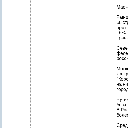
Марк
Рыно
быст
протя
16%. 
сравн
Севе
феде
росс
Моск
конт
"Коро
на ни
город
Бути
беза
В Ро
боле
Сред