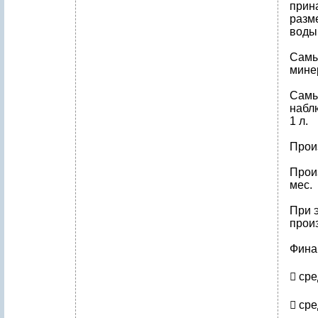
прин
разм
воды
Самы
минер
Самы
набл
1 л.
Прои
Произ
мес.
При 
прои
Фина
 сре
 сре