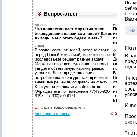
Вы м
сейч
не об
Вопрос-ответ
Вами
Вопрос:
Вопрос:
Что конкретно даст маркетинговое
Первый раз 
исследование нашей компании? Какие
интернет...
выгоды мы c этого будем иметь?
познакомит
исследован
Ответ:
Пол
В зависимости от целей, которые стоят
Ответ:
перед Вашей компанией, маркетинговое
Можно! Мы в
В ра
исследование решает разные задачи.
Договоритес
пред
Маркетинговое исследование позволит
менеджером 
год и
увидеть объективную картину рынка,
подготовят 
уточнить Ваше представление о
В нашем уют
потребителях и конкурентах, принимать
Вы сможете 
Типо
значимые решения, опираясь на факты.
ответственн
арте
Консультация аналитика бесплатно.
интересующ
сред
Обращайтесь по телефонам +7(495)920-
находится в
усло
6198, +7(903)799-6121
телефонам
6121
Инве
Задать вопрос специалисту
Все вопросы и ответы
Проек
счет 
* пот