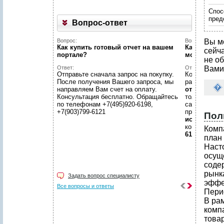
Спос
пред
Вопрос-ответ
Вопрос:
Вопрос:
Вы м
Как купить готовый отчет на вашем
Как найти н
сейч
портале?
можете пом
не об
Ответ:
Ответ:
Вами
Отправьте сначала запрос на покупку.
Конечно пом
После получения Вашего запроса, мы
размещено
направляем Вам счет на оплату.
отчетов
, пр
Консультация бесплатно. Обращайтесь
только гото
по телефонам +7(495)920-6198,
самой сложн
+7(903)799-6121
предложить
Пол
исследован
консультаци
Комп
6198, +7(903
план
Наст
осущ
соде
рынка
Задать вопрос специалисту
эффе
Все вопросы и ответы
Пери
В ра
комп
това