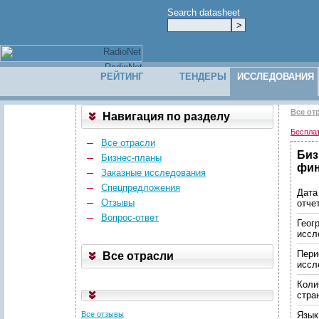
Search datasheet
РЕЙТИНГ
ТЕНДЕРЫ
ИССЛЕДОВАНИЯ
Все от
Навигация по разделу
Беспла
Все отрасли
Биз
Бизнес-планы
фин
Заказные исследования
Спецпредложения
Дата
Отзывы
отче
Вопрос-ответ
Геог
иссл
Пери
Все отрасли
иссл
Коли
стра
Все отзывы
Язык