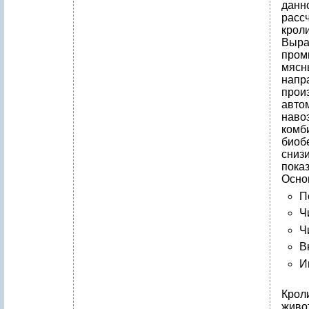
данн
расс
крол
Выра
пром
мясн
напр
прои
авто
наво
комб
биоб
сниз
показ
Осно
П
Ч
Ч
В
И
Крол
живо