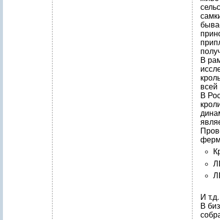
сель
самк
быва
прино
припл
получ
В ра
иссл
кроль
всей 
В Ро
кроли
дина
явля
Пров
ферм
К
Л
Л
И т.д.
В би
собр