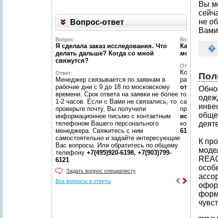
Вы м
сейч
не об
Вопрос-ответ
Вами
Вопрос:
Вопрос:
Я сделала заказ исследования. Что
Как найти н
делать дальше? Когда со мной
можете пом
свяжутся?
Ответ:
Конечно пом
Ответ:
Пол
Менеджер связывается по заявкам в
размещено
рабочие дни с 9 до 18 по московскому
отчетов
, пр
Обно
времени. Срок ответа на заявки не более
только гото
одеж
1-2 часов. Если с Вами не связались, то
самой сложн
инве
проверьте почту, Вы получили
предложить
обще
информационное письмо с контактным
исследован
телефоном Вашего персонального
консультаци
деят
менеджера. Свяжитесь с ним
6198, +7(903
самостоятельно и задайте интересующие
К пр
Вас вопросы. Или обратитесь по общему
моде
телефону
+7(495)920-6198, +7(903)799-
REAC
6121
особ
Задать вопрос специалисту
ассо
Все вопросы и ответы
офор
форм
чувс