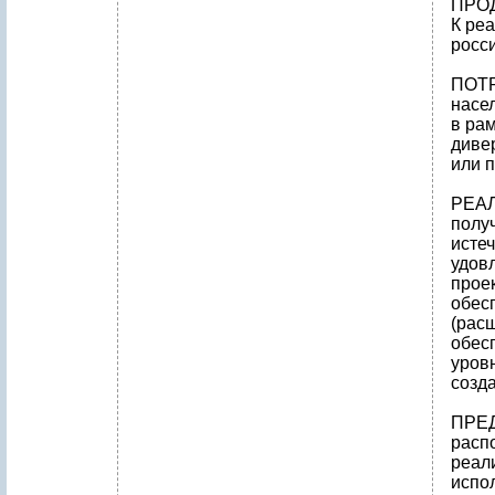
ПРО
К ре
росс
ПОТ
насе
в ра
диве
или 
РЕА
получ
исте
удов
проек
обес
(рас
обес
уровн
созд
ПРЕ
расп
реал
испо