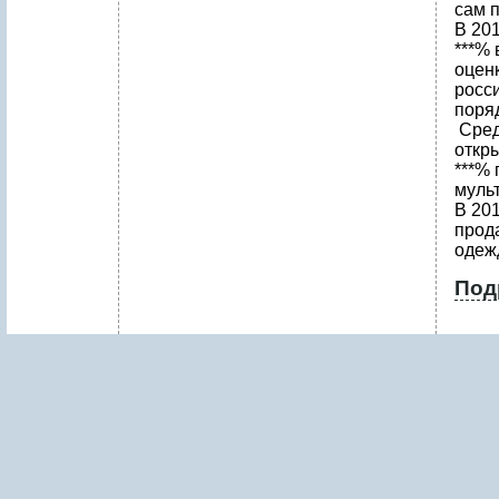
сам п
В 201
***% 
оцен
росс
поряд
Сред
откр
***% 
муль
В 201
прод
одежд
Под
1
.
Р
Е
З
Ю
М
Е
П
Р
О
Е