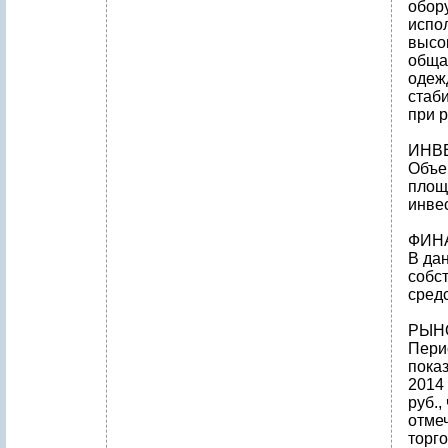
обор
испо
высо
обща
одеж
стаб
при р
ИНВ
Объе
площ
инве
ФИН
В да
собс
средс
РЫН
Пери
показ
2014 
руб.,
отме
торго