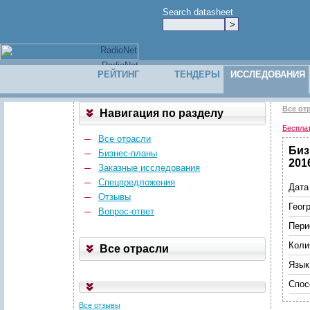
Search datasheet
РЕЙТИНГ
ТЕНДЕРЫ
ИССЛЕДОВАНИЯ
Все от
Навигация по разделу
Беспла
Все отрасли
Биз
Бизнес-планы
2016
Заказные исследования
Спецпредложения
Дата
Отзывы
Геог
Вопрос-ответ
Пери
Коли
Все отрасли
Язык
Спос
Все отзывы