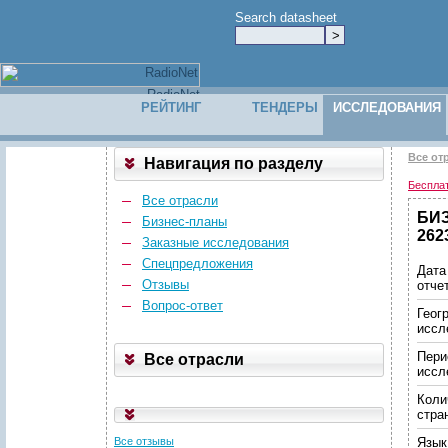
Search datasheet
РЕЙТИНГ
ТЕНДЕРЫ
ИССЛЕДОВАНИЯ
Все от
Навигация по разделу
Беспла
Все отрасли
БИЗ
Бизнес-планы
262
Заказные исследования
Спецпредложения
Дата
Отзывы
отче
Вопрос-ответ
Геог
иссл
Пери
Все отрасли
иссл
Коли
стра
Все отзывы
Язык