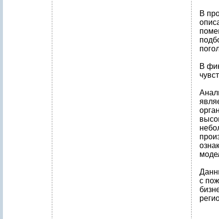
В пр
опис
поме
подб
погол
В фи
чувс
Анал
явля
орган
высо
небо
прои
озна
модел
Данн
с по
бизн
регио