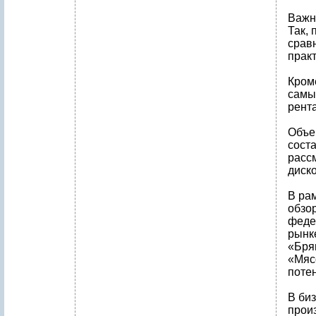
Важн
Так, 
срав
прак
Кром
самы
рент
Объе
соста
рассм
диск
В ра
обзо
феде
рынк
«Бря
«Мяс
поте
В би
прои