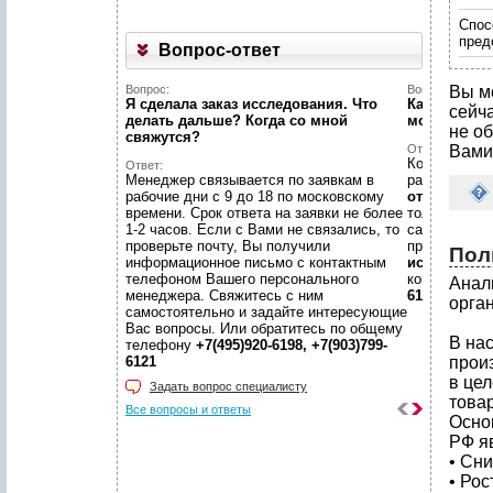
Спос
пред
Вопрос-ответ
Вопрос:
Вопрос:
Вы м
Я сделала заказ исследования. Что
Как найти н
сейч
делать дальше? Когда со мной
можете пом
не об
свяжутся?
Ответ:
Вами
Конечно пом
Ответ:
Менеджер связывается по заявкам в
размещено
рабочие дни с 9 до 18 по московскому
отчетов
, пр
времени. Срок ответа на заявки не более
только гото
1-2 часов. Если с Вами не связались, то
самой сложн
проверьте почту, Вы получили
предложить
Пол
информационное письмо с контактным
исследован
телефоном Вашего персонального
консультаци
Анал
менеджера. Свяжитесь с ним
6198, +7(903
орга
самостоятельно и задайте интересующие
Вас вопросы. Или обратитесь по общему
В на
телефону
+7(495)920-6198, +7(903)799-
6121
прои
в це
Задать вопрос специалисту
товар
Все вопросы и ответы
Осно
РФ я
• Сн
• Ро