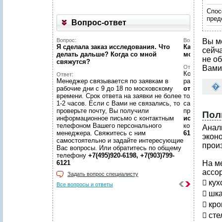
Спос
пред
Вопрос-ответ
Вопрос:
Вопрос:
Вы м
Я сделала заказ исследования. Что
Как найти н
сейч
делать дальше? Когда со мной
можете пом
не об
свяжутся?
Ответ:
Вами
Конечно пом
Ответ:
Менеджер связывается по заявкам в
размещено
рабочие дни с 9 до 18 по московскому
отчетов
, пр
времени. Срок ответа на заявки не более
только гото
1-2 часов. Если с Вами не связались, то
самой сложн
проверьте почту, Вы получили
предложить
Пол
информационное письмо с контактным
исследован
телефоном Вашего персонального
консультаци
Анал
менеджера. Свяжитесь с ним
6198, +7(903
экон
самостоятельно и задайте интересующие
прои
Вас вопросы. Или обратитесь по общему
телефону
+7(495)920-6198, +7(903)799-
6121
На м
ассо
Задать вопрос специалисту
 кух
Все вопросы и ответы
 шк
 кро
 сте