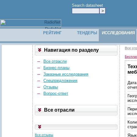
Search datasheet
РЕЙТИНГ
ТЕНДЕРЫ
ИССЛЕДОВАНИЯ
Все от
Навигация по разделу
Беспла
Все отрасли
Тех
Бизнес-планы
меб
Заказные исследования
Спецпредложения
Дата
Отзывы
отче
Вопрос-ответ
Геог
иссл
Пери
Все отрасли
иссл
Коли
стра
Все отзывы
Язык