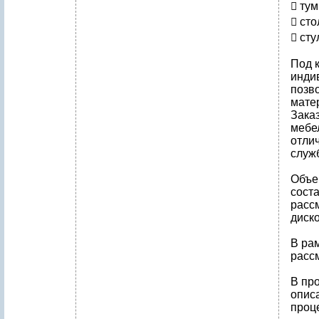
 тум
 сто
 сту
Под 
инди
позво
мате
Зака
мебел
отли
служ
Объе
соста
рассм
диск
В ра
расс
В пр
опис
проц