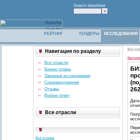
Search datasheet
РЕЙТИНГ
ТЕНДЕРЫ
ИССЛЕДОВАНИЯ
Все от
Навигация по разделу
Беспла
Все отрасли
БИ
Бизнес-планы
пр
Заказные исследования
(по
Спецпредложения
262
Отзывы
Вопрос-ответ
Дата
отче
Все отрасли
Геог
иссл
Пери
иссл
Все отзывы