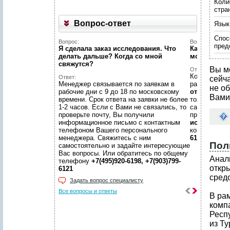
Коли
стра
Вопрос-ответ
Язык
Спос
Вопрос:
Вопрос:
пред
Я сделала заказ исследования. Что
Как найти н
делать дальше? Когда со мной
можете пом
свяжутся?
Вы м
Ответ:
Конечно пом
Ответ:
сейч
Менеджер связывается по заявкам в
размещено
не об
рабочие дни с 9 до 18 по московскому
отчетов
, пр
Вами
времени. Срок ответа на заявки не более
только гото
1-2 часов. Если с Вами не связались, то
самой сложн
проверьте почту, Вы получили
предложить
информационное письмо с контактным
исследован
телефоном Вашего персонального
консультаци
менеджера. Свяжитесь с ним
6198, +7(903
Пол
самостоятельно и задайте интересующие
Вас вопросы. Или обратитесь по общему
Анал
телефону
+7(495)920-6198, +7(903)799-
откр
6121
средс
Задать вопрос специалисту
Все вопросы и ответы
В ра
комп
Респ
из Ту