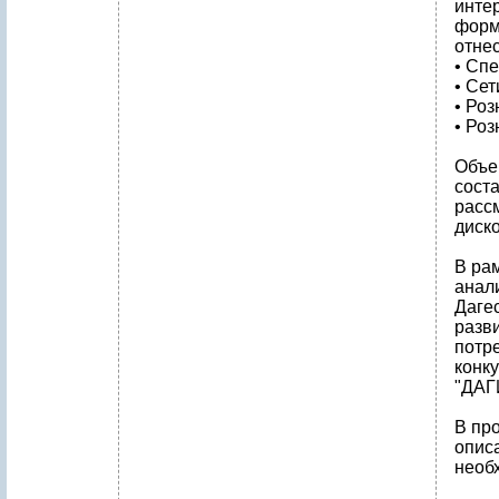
инте
форм
отне
• Сп
• Сет
• Ро
• Ро
Объе
соста
рассм
диск
В ра
анали
Даге
разв
потр
конк
"ДАГ
В пр
опис
необ