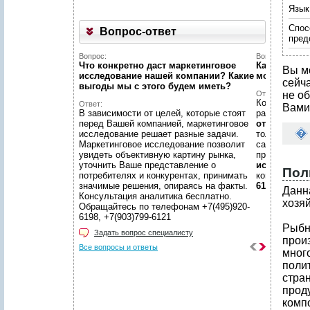
Язык
Спос
Вопрос-ответ
пред
Вопрос:
Вопрос:
Что конкретно даст маркетинговое
Как найти н
Вы м
исследование нашей компании? Какие
можете пом
сейч
выгоды мы c этого будем иметь?
Ответ:
не об
Конечно пом
Ответ:
Вами
В зависимости от целей, которые стоят
размещено
перед Вашей компанией, маркетинговое
отчетов
, пр
исследование решает разные задачи.
только гото
Маркетинговое исследование позволит
самой сложн
увидеть объективную картину рынка,
предложить
уточнить Ваше представление о
исследован
Пол
потребителях и конкурентах, принимать
консультаци
значимые решения, опираясь на факты.
6198, +7(903
Данн
Консультация аналитика бесплатно.
хозя
Обращайтесь по телефонам +7(495)920-
6198, +7(903)799-6121
Рыбн
Задать вопрос специалисту
прои
Все вопросы и ответы
мног
поли
стра
прод
комп