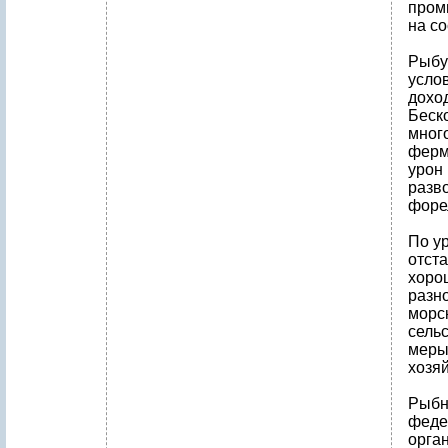
пром
на с
Рыбу
усло
дохо
Беск
мног
ферм
урон
разво
форел
По у
отста
хоро
разно
морс
сельс
меры
хозяй
Рыбн
феде
орга