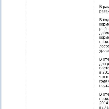
В ра
разви
В хо
корм
рыб в
дово
корм
прои
лосос
уров
В от
для р
пост
в 20
что в
года
поста
В от
прои
2014 
выяв