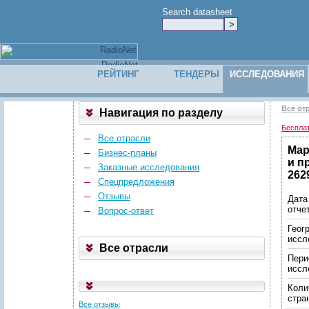
Search datasheet
РЕЙТИНГ
ТЕНДЕРЫ
ИССЛЕДОВАНИЯ
Все от
Навигация по разделу
Беспла
Все отрасли
Мар
Бизнес-планы
и п
Заказные исследования
262
Спецпредложения
Отзывы
Дата
отче
Вопрос-ответ
Геог
иссл
Все отрасли
Пери
иссл
Коли
стра
Все отзывы