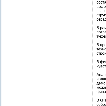
сост
вес 
сельс
стру
отра
В ра
потр
туко
В пр
техн
стро
В фи
чувс
Анал
явля
демо
можно
фина
В би
собр