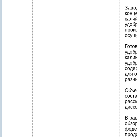
Заво
конце
кали
удоб
прои
осущ
Гото
удобр
кали
удоб
соде
для 
разны
Объе
соста
рассм
диск
В ра
обзо
феде
прод