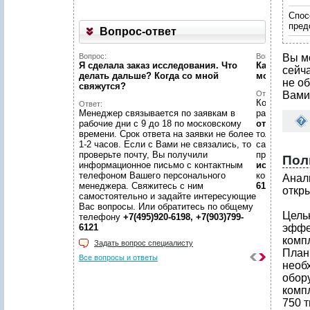
Спос
пред
Вопрос-ответ
Вопрос:
Вопрос:
Вы м
Я сделала заказ исследования. Что
Как найти н
сейч
делать дальше? Когда со мной
можете пом
не об
свяжутся?
Ответ:
Вами
Конечно пом
Ответ:
Менеджер связывается по заявкам в
размещено
рабочие дни с 9 до 18 по московскому
отчетов
, пр
времени. Срок ответа на заявки не более
только гото
1-2 часов. Если с Вами не связались, то
самой сложн
проверьте почту, Вы получили
предложить
Пол
информационное письмо с контактным
исследован
телефоном Вашего персонального
консультаци
Анал
менеджера. Свяжитесь с ним
6198, +7(903
откр
самостоятельно и задайте интересующие
Вас вопросы. Или обратитесь по общему
Цель
телефону
+7(495)920-6198, +7(903)799-
6121
эффе
комп
Задать вопрос специалисту
План
Все вопросы и ответы
необ
обор
комп
750 