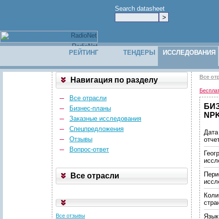
Search datasheet
РЕЙТИНГ
ТЕНДЕРЫ
ИССЛЕДОВАНИЯ
Все от
Навигация по разделу
Беспла
Все отрасли
БИЗ
Бизнес-планы
NPK
Заказные исследования
Спецпредложения
Дата
Отзывы
отче
Вопрос-ответ
Геог
иссл
Пери
Все отрасли
иссл
Коли
стра
Все отзывы
Язык