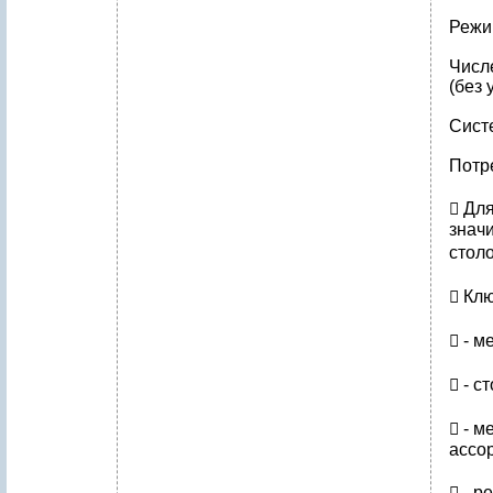
Режи
Числе
(без 
Сист
Потр
​ Дл
значи
столо
​ Кл
​ - 
​ - 
​ - 
ассо
​ - 