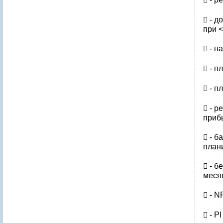
​ - 
при 
​ - 
​ - 
​ - 
​ - 
прибы
​ - 
плани
​ - 
месяц
​ - 
​ - P