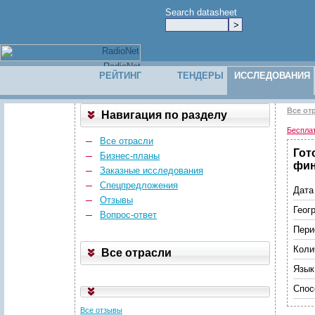
Search datasheet
РЕЙТИНГ
ТЕНДЕРЫ
ИССЛЕДОВАНИЯ
Все от
Навигация по разделу
Беспла
Все отрасли
Гот
Бизнес-планы
фин
Заказные исследования
Спецпредложения
Дата
Отзывы
Геог
Вопрос-ответ
Пери
Коли
Все отрасли
Язык
Спос
Все отзывы