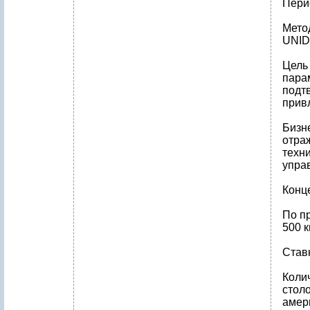
Пери
Мето
UNID
Цель
пара
подт
прив
Бизн
отра
техн
упра
Конц
По п
500 к
Ставк
Колич
столо
амери