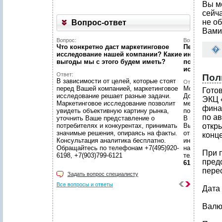
Вы м
сейч
не об
Вопрос-ответ
Вами
Вопрос:
Вопрос:
Что конкретно даст маркетинговое
Первый раз 
исследование нашей компании? Какие
интернет...
выгоды мы c этого будем иметь?
познакомит
исследован
Ответ:
Пол
В зависимости от целей, которые стоят
Ответ:
перед Вашей компанией, маркетинговое
Можно! Мы в
Гото
исследование решает разные задачи.
Договоритес
ЭКЦ 
Маркетинговое исследование позволит
менеджером 
фина
увидеть объективную картину рынка,
подготовят 
по а
уточнить Ваше представление о
В нашем уют
потребителях и конкурентах, принимать
Вы сможете 
откр
значимые решения, опираясь на факты.
ответственн
конц
Консультация аналитика бесплатно.
интересующ
Обращайтесь по телефонам +7(495)920-
находится в
При 
6198, +7(903)799-6121
телефонам
пред
6121
пере
Задать вопрос специалисту
Все вопросы и ответы
Дата 
Валют