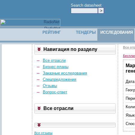
Search datasheet
РЕЙТИНГ
ТЕНДЕРЫ
ИССЛЕДОВАНИЯ
Все от
Навигация по разделу
Беспла
Все отрасли
Мар
Бизнес-планы
ген
Заказные исследования
Спецпредложения
Дата
Отзывы
Геог
Вопрос-ответ
Пери
Коли
Все отрасли
Язык
Спос
Все отзывы