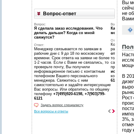
Вы м
сейч
не об
Вопрос-ответ
Вами
Вопрос:
Вопрос:
Я сделала заказ исследования. Что
Как найти н
делать дальше? Когда со мной
можете пом
свяжутся?
Ответ:
Конечно пом
Ответ:
Пол
Менеджер связывается по заявкам в
размещено
рабочие дни с 9 до 18 по московскому
отчетов
, пр
Наст
времени. Срок ответа на заявки не более
только гото
иссл
1-2 часов. Если с Вами не связались, то
самой сложн
мощно
проверьте почту, Вы получили
предложить
информационное письмо с контактным
исследован
телефоном Вашего персонального
консультаци
В 20
менеджера. Свяжитесь с ним
6198, +7(903
дизе
самостоятельно и задайте интересующие
вырос
Вас вопросы. Или обратитесь по общему
рынк
телефону
+7(495)920-6198, +7(903)799-
Рост
6121
прои
Задать вопрос специалисту
пост
Все вопросы и ответы
импо
3%, з
отме
году