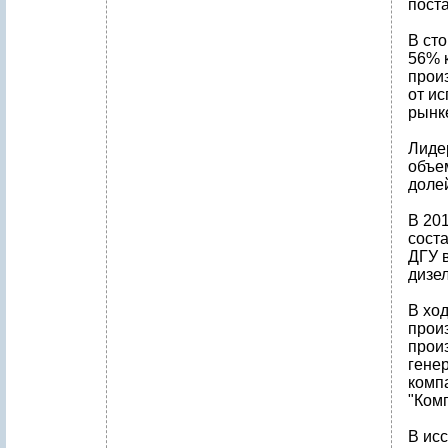
поста
В ст
56% 
прои
от и
рынк
Лиде
объе
доле
В 20
сост
ДГУ 
дизе
В хо
прои
прои
гене
комп
"Комп
В ис