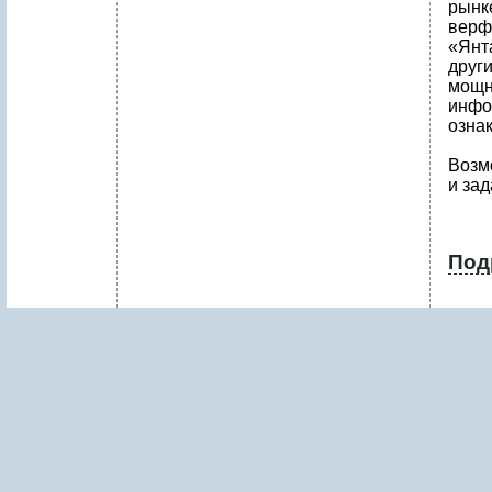
рынк
верф
«Янт
друг
мощн
инфо
ознак
Возм
и зад
Под
1
.
О
Б
З
О
Р
Р
Ы
Н
К
А
Д