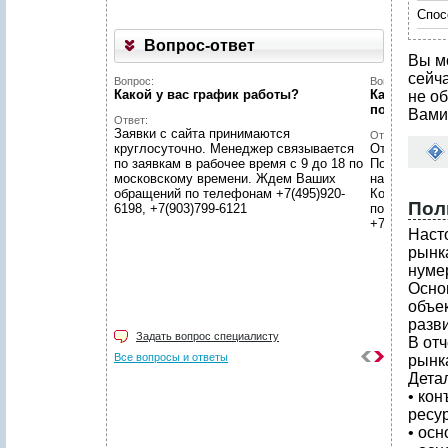
Спос
Вопрос-ответ
Вы м
сейч
Вопрос:
Вопрос:
Какой у вас график работы?
Как купить 
не об
портале?
Вами
Ответ:
Заявки с сайта принимаются
Ответ:
круглосуточно. Менеджер связывается
Отправьте сн
по заявкам в рабочее время с 9 до 18 по
После получ
московскому времени. Ждем Ваших
направляем 
обращений по телефонам +7(495)920-
Консультаци
Пол
6198, +7(903)799-6121
по телефона
+7(903)799-6
Наст
рынк
нумер
Осно
объе
разв
Задать вопрос специалисту
В от
Все вопросы и ответы
рынка
Дета
• ко
ресу
• осн