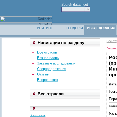
Search datasheet
РЕЙТИНГ
ТЕНДЕРЫ
ИССЛЕДОВАНИЯ
Все от
Навигация по разделу
Беспла
Все отрасли
Ро
Бизнес-планы
(п
Заказные исследования
Инт
Спецпредложения
про
Отзывы
Вопрос-ответ
Дата
Геог
Все отрасли
Пери
Коли
Язык
Все отзывы