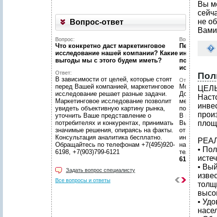
Вы м
сейч
не об
Вопрос-ответ
Вами
Вопрос:
Вопрос:
Что конкретно даст маркетинговое
Первый раз 
исследование нашей компании? Какие
интернет...
выгоды мы c этого будем иметь?
познакомит
исследован
Ответ:
Пол
В зависимости от целей, которые стоят
Ответ:
перед Вашей компанией, маркетинговое
Можно! Мы в
ЦЕЛ
исследование решает разные задачи.
Договоритес
Наст
Маркетинговое исследование позволит
менеджером 
инве
увидеть объективную картину рынка,
подготовят 
прои
уточнить Ваше представление о
В нашем уют
потребителях и конкурентах, принимать
Вы сможете 
площ
значимые решения, опираясь на факты.
ответственн
Консультация аналитика бесплатно.
интересующ
РЕА
Обращайтесь по телефонам +7(495)920-
находится в
• Пол
6198, +7(903)799-6121
телефонам
исте
6121
• Вы
Задать вопрос специалисту
изве
Все вопросы и ответы
толщ
высо
• Уд
насе