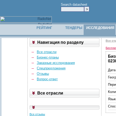
Search datasheet
РЕЙТИНГ
ТЕНДЕРЫ
ИССЛЕДОВАНИЯ
Все от
Навигация по разделу
Беспла
Все отрасли
Биз
Бизнес-планы
023
Заказные исследования
Спецпредложения
Дата
Отзывы
Геог
Вопрос-ответ
Пери
Коли
Все отрасли
Язык
Спос
Все отзывы