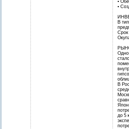
• Об
• Со
ИНВ
В ти
предп
Срок
Окуп
РЫН
Одно
стал
поме
внут
гипс
обли
В Ро
средн
Москв
сравн
Япони
потр
до 5 
эксп
потре