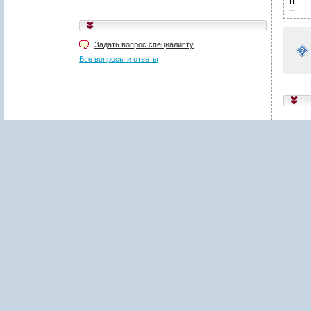
пред
Укажите код, изображённый
на картинке
*
:
Задать вопрос специалисту
Поля, отмеченные звёздочкой (
*
), обязательны для заполнения.
Все вопросы и ответы