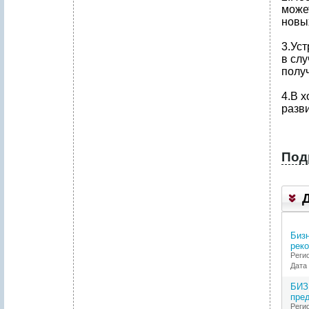
може
новы
3.Уст
в слу
полу
4.В х
разв
Под
1
.
Р
Е
Биз
З
рек
Ю
Реги
М
Дата 
Е
П
БИЗ
Р
пре
О
Реги