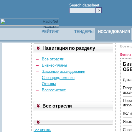
Search datasheet
РЕЙТИНГ
ТЕНДЕРЫ
ИССЛЕДОВАНИЯ
Все от
Навигация по разделу
Беспла
Все отрасли
Биз
Бизнес-планы
OSB
Заказные исследования
Спецпредложения
Дата
Отзывы
Геог
Вопрос-ответ
иссл
Пери
иссл
Все отрасли
Коли
Язык
Спос
Все отзывы