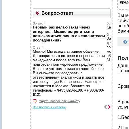
пред
Вопрос-ответ
Вы м
сейч
Вопрос:
Вопрос:
не об
Первый раз делаю заказ через
Какой у ва
Вами
интернет... Можно встретиться и
Ответ:
познакомиться лично с исполнителем
Заявки с са
исследования?
круглосуточ
по заявкам в
Ответ:
Можно! Мы всегда за живое общение.
московском
Договоритесь о встрече с персональным
обращений п
Пол
менеджером после того как Вам
6198, +7(903
подготовят коммерческое предложение.
Данн
В нашем уютном офисе за чашкой кофе
с по
Вы сможете побеседовать с
ответственным аналитиком и задать все
интересующие Вас вопросы. Наш офис
находится в Москве. Звоните по
Срок
телефонам
+7(495)920-6198, +7(903)799-
6121
Задать вопрос специалисту
В ра
услуг
Все вопросы и ответы
1.Бе
2.По