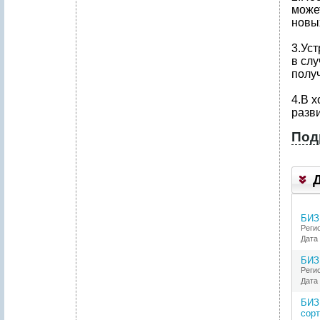
може
новы
3.Уст
в слу
полу
4.В х
разв
Под
1
.
Р
Е
З
Ю
М
БИЗ
Е
Реги
П
Дата 
Р
О
БИЗ
Е
Реги
К
Дата 
Т
А
БИЗ
2
сорт