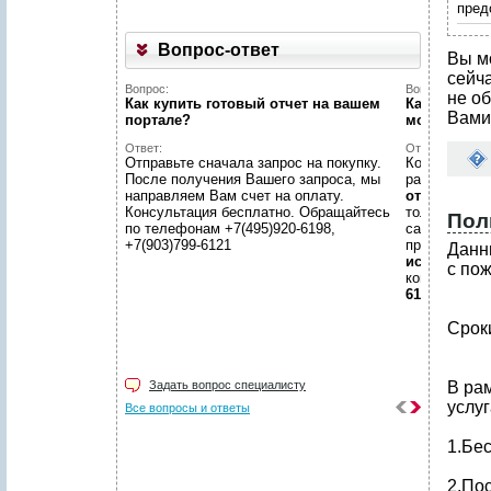
пред
Вопрос-ответ
Вы м
сейч
Вопрос:
Вопрос:
не об
Как купить готовый отчет на вашем
Как найти н
Вами
портале?
можете пом
Ответ:
Ответ:
Отправьте сначала запрос на покупку.
Конечно пом
После получения Вашего запроса, мы
размещено
направляем Вам счет на оплату.
отчетов
, пр
Консультация бесплатно. Обращайтесь
только гото
Пол
по телефонам +7(495)920-6198,
самой сложн
+7(903)799-6121
предложить
Данн
исследован
с по
консультаци
6198, +7(903
Срок
Задать вопрос специалисту
В ра
услуг
Все вопросы и ответы
1.Бе
2.По