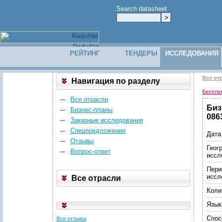
Search datasheet
РЕЙТИНГ
ТЕНДЕРЫ
ИССЛЕДОВАНИЯ
Все от
Навигация по разделу
Беспла
Все отрасли
Биз
Бизнес-планы
086
Заказные исследования
Спецпредложения
Дата
Отзывы
Геог
Вопрос-ответ
иссл
Пери
иссл
Все отрасли
Коли
Язык
Спос
Все отзывы