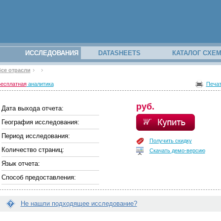
ИССЛЕДОВАНИЯ
DATASHEETS
КАТАЛОГ СХЕ
се отрасли
закрыть
закрыть
з вашего
есплатная
аналитика
Печа
аполнив
руб.
Дата выхода отчета:
География исследования:
Период исследования:
Получить скидку
Количество страниц:
Скачать демо-версию
Язык отчета:
Способ предоставления:
отчётам
Не нашли подходящее исследование?