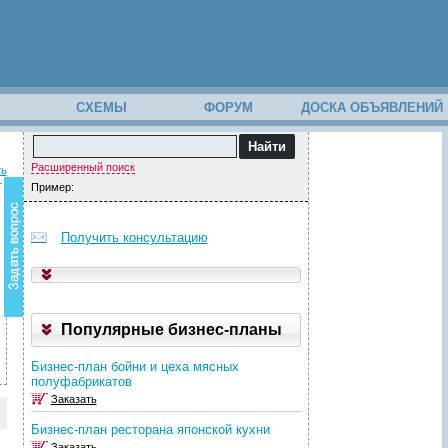
М
СХЕМЫ
ФОРУМ
ДОСКА ОБЪЯВЛЕНИЙ
В
о
Расширенный поиск
ть
з
Пример:
н
и
к
Получить консультацию
в
о
п
р
о
с
Популярные бизнес-планы
п
о
Бизнес-план бойни и цеха мясных
с
полуфабрикатов
о
Заказать
д
е
Бизнес-план ресторана японской кухни
р
Заказать