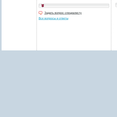
Укажите код, изображённый
на картинке
*
:
Задать вопрос специалисту
Поля, отмеченные звёздочкой (
*
), обязательны для заполнения.
Все вопросы и ответы