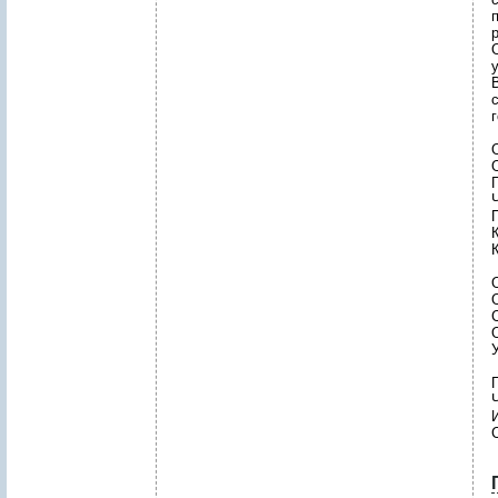
г
Ч
П
К
К
О
С
Ч
И
С