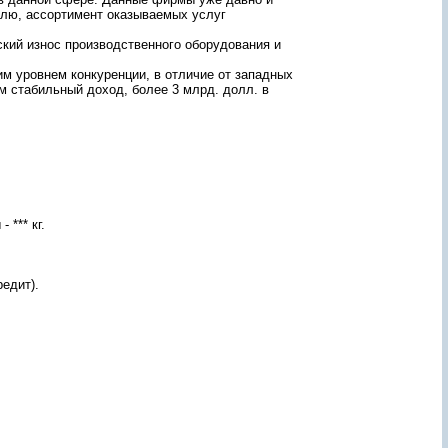
а
елю, ассортимент оказываемых услуг
л
ь
кий износ производственного оборудования и
н
ы
им уровнем конкуренции, в отличие от западных
й
м стабильный доход, более 3 млрд. долл. в
м
е
н
е
д
ж
е
р
с
 *** кг.
в
я
ж
е
едит).
т
с
я
с
В
а
м
и
и
п
о