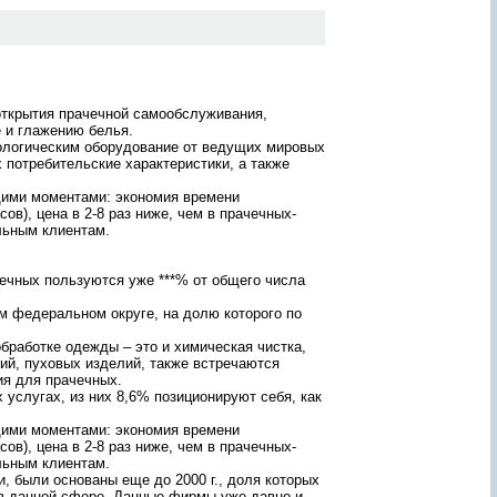
ж
а
н
и
ю
о
открытия прачечной самообслуживания,
т
 и глажению белья.
ч
ологическим оборудование от ведущих мировых
ё
 потребительские характеристики, а также
т
а
ими моментами: экономия времени
лее
?
ов), цена в 2-8 раз ниже, чем в прачечных-
то
З
льным клиентам.
а
м
д
а
чечных пользуются уже ***% от общего числа
й
щие
т
 федеральном округе, на долю которого по
ему
е
-
е
бработке одежды – это и химическая чистка,
г
лий, пуховых изделий, также встречаются
о
я для прачечных.
!
услугах, из них 8,6% позиционируют себя, как
П
е
ими моментами: экономия времени
р
ов), цена в 2-8 раз ниже, чем в прачечных-
с
льным клиентам.
о
 были основаны еще до 2000 г., доля которых
н
 в данной сфере. Данные фирмы уже давно и