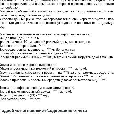
т
прочно закрепились на своем рынке и хорошо известны своему потребит
,
разнообразен.
В
Основной проблемой большинства из них, является моральный и физичес
ы
узкий спектр предлагаемых услуг.
м
В России данный рынок только зарождается вновь, характеризуется низк
о
стран, где данный бизнес процветает уже давно и приносит их владельца
ж
од.
е
т
Основные технико-экономические характеристики проекта:
е
Общая площадь – *** кв.м;
:
График работы: 10-ти часовой рабочий день, без выходных;
исленность персонала - *** чел.;
1
роизводственная мощность - *** кг. белья/сутки;
.
ол-во обслуживаемых клиентов в день - *** чел.
З
ол-во стиральных машин - *** шт., максимальная загрузка одной машины -
а
к
Объем и источники финансирования:
а
бъем инвестиционных вложений в проект - *** тыс. руб.
з
труктура финансирования проекта – на ***% за счет заемных средств (кр
а
Объем собственных вложений в реализацию проекта - *** тыс. руб.
т
Условия привлечения заемных средств (ставка заимствований) - ***%.
ь
о
Показатели эффективности реализации проекта:
б
истый дисконтированный доход - *** тыс. руб.
н
ндекс доходности (PI) - *** ед.;
о
рок окупаемости - *** лет.
в
л
е
Подробное оглавление/содержание отчёта
н