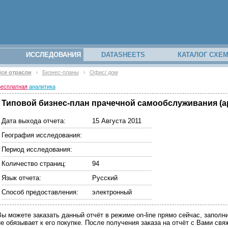
ИССЛЕДОВАНИЯ
DATASHEETS
КАТАЛОГ СХЕ
се отрасли
Бизнес-планы
Офис/ дом
есплатная
аналитика
Типовой бизнес-план прачечной самообслуживания (ар
Дата выхода отчета:
15 Августа 2011
География исследования:
Период исследования:
Количество страниц:
94
Язык отчета:
Русский
Способ предоставления:
электронный
Вы можете заказать данный отчёт в режиме on-line прямо сейчас, запо
не обязывает к его покупке. После получения заказа на отчёт с Вами св