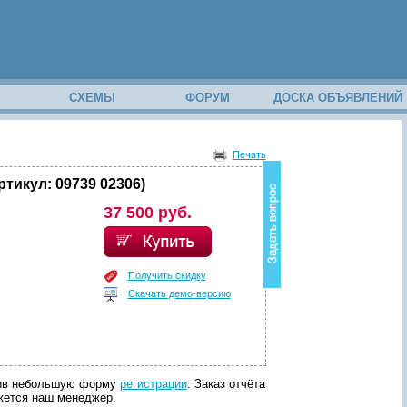
М
СХЕМЫ
ФОРУМ
ДОСКА ОБЪЯВЛЕНИЙ
В
о
Печать
з
н
тикул: 09739 02306)
и
37 500 руб.
к
в
о
п
р
Получить скидку
о
Скачать демо-версию
с
п
о
с
о
д
лнив небольшую форму
регистрации
. Заказ отчёта
е
яжется наш менеджер.
р