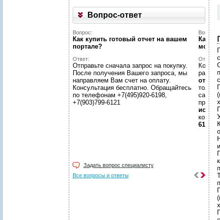
Вопрос-ответ
Вопрос:
Вопрос:
Как купить готовый отчет на вашем
Как на
портале?
может
Ответ:
Ответ:
Отправьте сначала запрос на покупку.
Конечн
После получения Вашего запроса, мы
разме
направляем Вам счет на оплату.
отчето
Консультация бесплатно. Обращайтесь
только
(
по телефонам +7(495)920-6198,
самой 
+7(903)799-6121
предл
иссле
консул
6198, +
Задать вопрос специалисту
Все вопросы и ответы
(