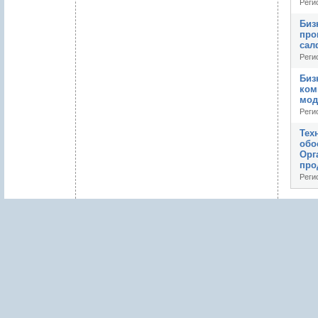
Реги
Биз
про
сал
Реги
Биз
ком
мод
Реги
Тех
обо
Орг
про
Реги