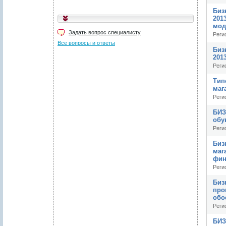
Биз
201
мод
Задать вопрос специалисту
Реги
Все вопросы и ответы
Биз
2013
Реги
Тип
маг
Реги
БИЗ
обу
Реги
Биз
маг
фин
Реги
Биз
про
обо
Реги
БИЗ