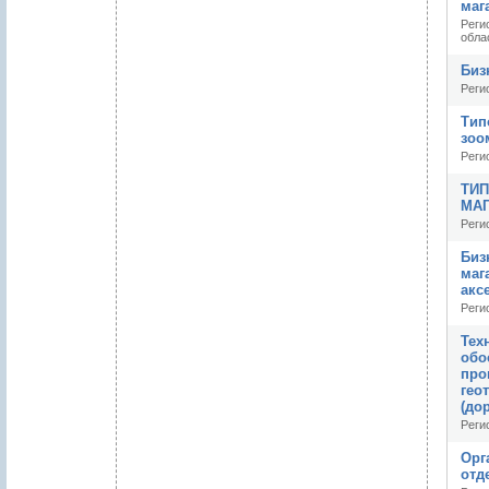
маг
Реги
обла
Биз
Регио
Тип
зоо
Реги
ТИП
МАГ
Реги
Биз
маг
акс
Реги
Тех
обо
про
гео
(до
Реги
Орг
отд