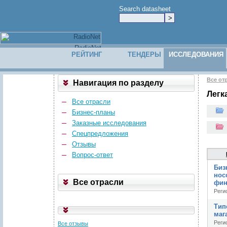
Search datasheet
РЕЙТИНГ
ТЕНДЕРЫ
ИССЛЕДОВАНИЯ
Все от
Навигация по разделу
Легк
Все отрасли
Бизнес-планы
Заказные исследования
Спецпредложения
Отзывы
Вопрос-ответ
Биз
нос
Все отрасли
фин
Реги
Тип
маг
Реги
Все отзывы