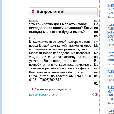
БИЗ
ЭК
Вопрос-ответ
БР
Реги
Вопрос:
Вопрос:
Что конкретно даст маркетинговое
Первый раз 
БИЗ
исследование нашей компании? Какие
интернет...
ЛИН
выгоды мы c этого будем иметь?
познакомит
ЖЕ
исследован
БО
Ответ:
ПР
В зависимости от целей, которые стоят
Ответ:
Реги
перед Вашей компанией, маркетинговое
Можно! Мы в
исследование решает разные задачи.
Договоритес
Биз
Маркетинговое исследование позволит
менеджером 
нет
увидеть объективную картину рынка,
подготовят 
фин
уточнить Ваше представление о
В нашем уют
потребителях и конкурентах, принимать
Вы сможете 
Реги
значимые решения, опираясь на факты.
ответственн
БИЗ
Консультация аналитика бесплатно.
интересующ
тка
Обращайтесь по телефонам +7(495)920-
находится в
6198, +7(903)799-6121
телефонам
Реги
6121
БИЗ
Задать вопрос специалисту
МАГ
Все вопросы и ответы
ОДЕ
РО
Реги
БИЗ