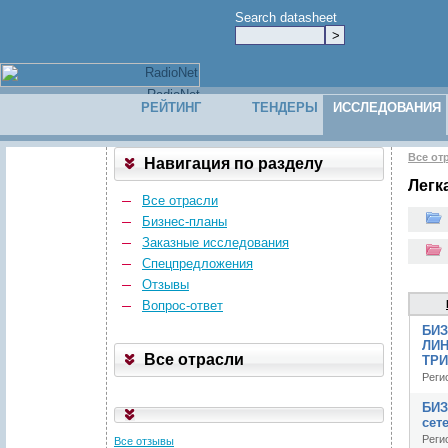
Search datasheet
РЕЙТИНГ
ТЕНДЕРЫ
ИССЛЕДОВАНИЯ
Все от
Навигация по разделу
Легк
Все отрасли
Бизнес-планы
Заказные исследования
Спецпредложения
Отзывы
Вопрос-ответ
БИЗ
ЛИН
Все отрасли
ТР
Реги
БИЗ
сет
Реги
Все отзывы