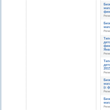
Биз
маг
фин
Реги
Биз
маг
Реги
Тип
дет
фин
Янв
Реги
Тип
дет
201
Реги
Биз
маг
(с 
Реги
Биз
маг
Реги