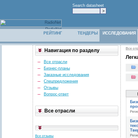
Search datasheet
РЕЙТИНГ
ТЕНДЕРЫ
ИССЛЕДОВАНИЯ
Все от
Навигация по разделу
Легк
Все отрасли
Бизнес-планы
Заказные исследования
Спецпредложения
Отзывы
Вопрос-ответ
Биз
про
Все отрасли
Реги
Биз
тек
Тве
Реги
Все отзывы