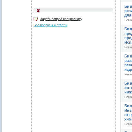
Биз
рез
для
Задать вопрос специалисту
Реги
Все вопросы и ответы
Биз
пре
про
Исп
Реги
Биз
раз
реа
изд
Реги
Биз
инт
ниж
Реги
Биз
Инв
отк
хим
Реги