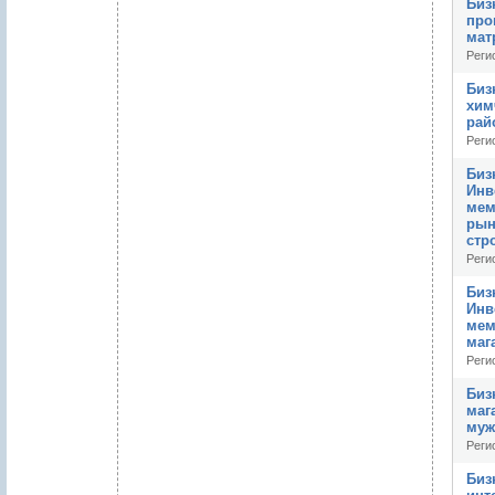
Биз
про
мат
Реги
Биз
хим
рай
Реги
Биз
Инв
мем
рын
стр
Реги
Биз
Инв
мем
маг
Реги
Биз
маг
муж
Реги
Биз