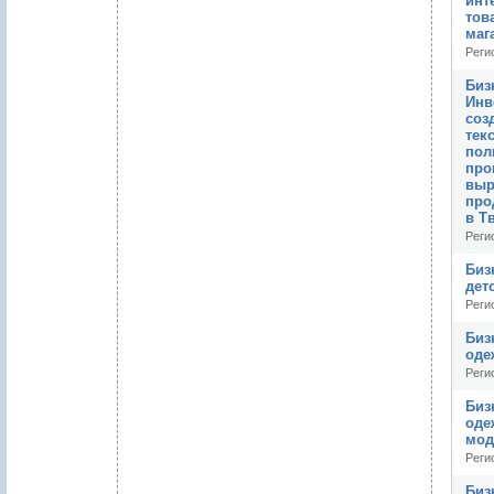
инт
тов
маг
Реги
Биз
Инв
соз
тек
пол
про
выр
про
в Т
Реги
Биз
дет
Реги
Биз
оде
Реги
Биз
оде
мод
Реги
Биз