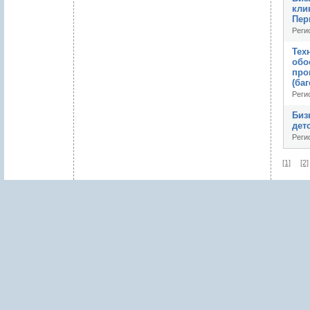
кли
Пер
Реги
Тех
обо
про
(баг
Реги
Биз
дет
Реги
[1]
[2]