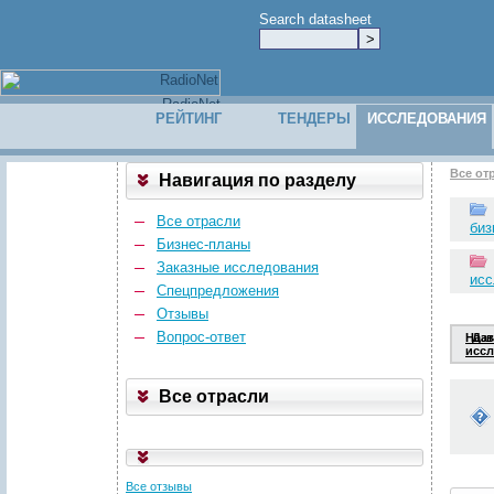
Search datasheet
РЕЙТИНГ
ТЕНДЕРЫ
ИССЛЕДОВАНИЯ
Все от
Навигация по разделу
Рекомендуем в поисковую строку вводить одно или несколько ключевых слов и
запроса, смотрите примеры под строкой поиска.
Все отрасли
биз
Бизнес-планы
Заказные исследования
Пример:
порталы транспортные
исс
Спецпредложения
c
по
Период:
Отзывы
Вопрос-ответ
Назв
Дат
Отрасль:
исс
Регион:
Все отрасли
Все отзывы