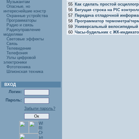
Музыкантам
55
Как сделать простой осциллог
Опасные, но
56
Бегущая строка на PIC контрол
интереснейшие констр
57
Передача отладочной информац
Охранные устройства
Программаторы
58
Программатор термометра/терм
Радио и связь
59
Универсальный велосипедный 
Радиоуправление
60
Часы-будильник с ЖК-индикат
моделями
Световые эффекты
Связь
Телевидение
Телефония
Узлы цифровой
электроники
Фототехника
Шпионская техника
ВХОД
Логин:
Пароль:
Забыли пароль?