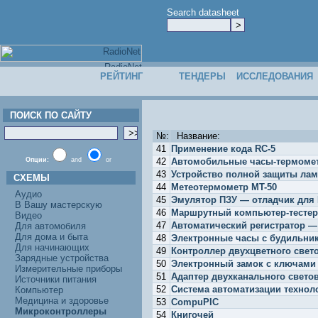
Search datasheet
РЕЙТИНГ
ТЕНДЕРЫ
ИССЛЕДОВАНИЯ
ПОИСК ПО САЙТУ
№:
Название:
41
Применение кода RC-5
Опции:
and
or
42
Автомобильные часы-термомет
43
Устройство полной защиты ла
СХЕМЫ
44
Метеотермометр MT-50
Аудио
45
Эмулятор ПЗУ — отладчик для
В Вашу мастерскую
46
Маршрутный компьютер-тестер
Видео
47
Автоматический регистратор 
Для автомобиля
Для дома и быта
48
Электронные часы с будильник
Для начинающих
49
Контроллер двухцветного светов
Зарядные устройства
50
Электронный замок с ключами 
Измерительные приборы
51
Адаптер двухканального свето
Источники питания
52
Система автоматизации технол
Компьютер
Медицина и здоровье
53
CompuPIC
Микроконтроллеры
54
Книгочей