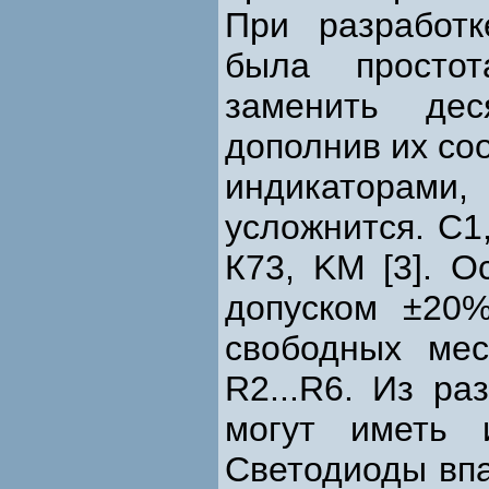
При разработ
была просто
заменить де
дополнив их с
индикаторам
усложнится. С1,
К73, KM [3]. О
допуском ±20
свободных мес
R2...R6. Из ра
могут иметь 
Светодиоды впа