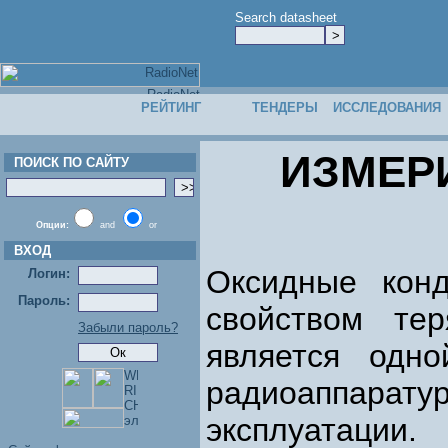
Search datasheet
РЕЙТИНГ
ТЕНДЕРЫ
ИССЛЕДОВАНИЯ
ИЗМЕР
ПОИСК ПО САЙТУ
Опции:
and
or
ВХОД
Оксидные кон
Логин:
Пароль:
свойством тер
Забыли пароль?
является одн
радиоаппарат
эксплуатации