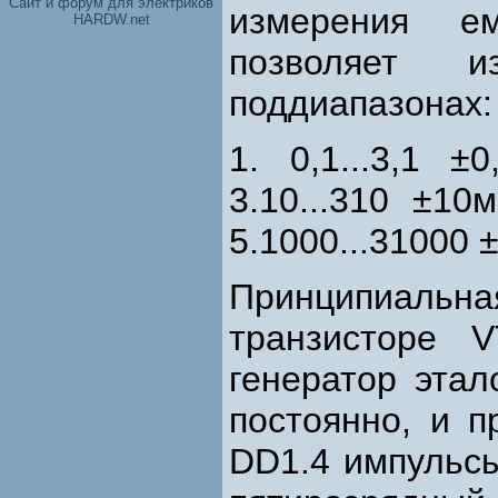
Cайт и форум для электриков
измерения ем
HARDW.net
позволяет 
поддиапазонах:
1. 0,1...3,1 ±
3.10...310 ±10
5.1000...31000 
Принципиальна
транзисторе 
генератор этал
постоянно, и 
DD1.4 импульсы