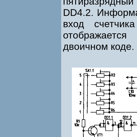
пятиразрядны
DD4.2. Информа
вход счетчик
отображаетс
двоичном коде.