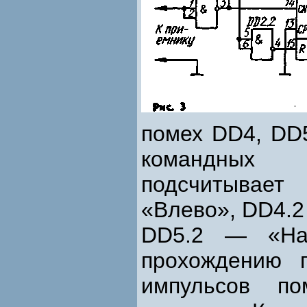
помех DD4, DD
командных 
подсчитывае
«Влево», DD4.2
DD5.2 — «Наз
прохождению 
импульсов по