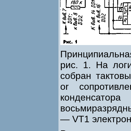
Принципиальн
рис. 1. На лог
собран тактовы
or сопротивл
конденсатор
восьмиразрядны
— VT1 электрон