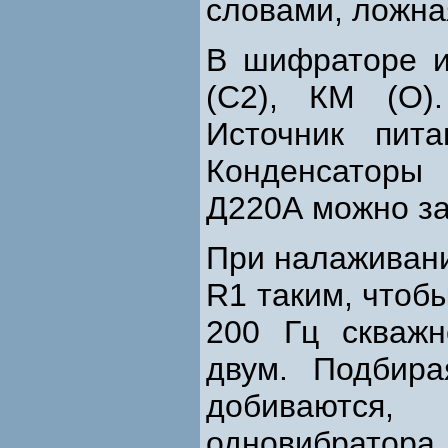
словами, ложна
В шифраторе и
(С2), КМ (О)
Источник пит
Конденсаторы
Д220А можно за
При налаживан
R1 таким, чтобы
200 Гц скваж
двум. Подбир
добиваются,
одновибратор