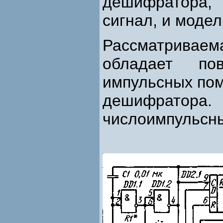
дешифратора,
сигнал, и моде
Рассматривае
обладает по
импульсных пом
дешифрато
числоимпульсны