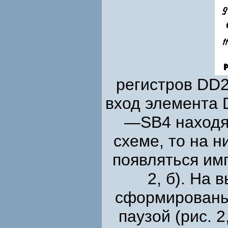
регистров DD2
вход элемента 
—SB4 находят
схеме, то на н
появляться им
2, б). На 
сформированы
паузой (рис. 