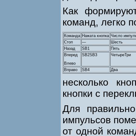
Как формируют
команд, легко п
Команда
Нажата кнопка
Число импуль
Стоп
—
Шесть
Назад
SB1
Пять
Вперед
SB2SB3
ЧетыреТри
Влево
Вправо
SB4
Два
несколько кно
кнопки с перек
Для правильно
импульсов поме
от одной коман