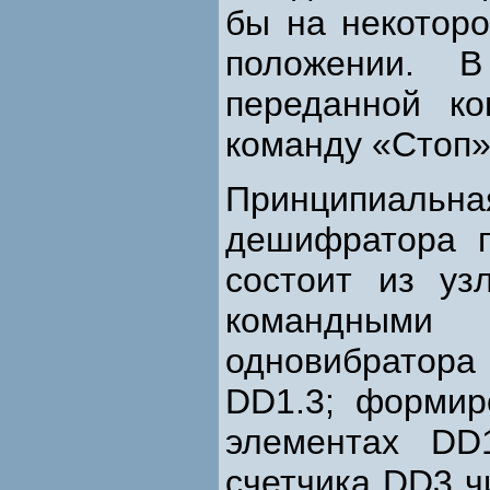
бы на некотор
положении. 
переданной к
команду «Стоп»
Принципиаль
дешифратора п
состоит из уз
командным
одновибратора
DD1.3; формир
элементах DD
счетчика DD3 ч