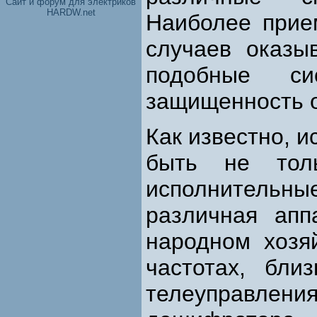
Cайт и форум для электриков
HARDW.net
Наиболее прие
случаев оказы
подобные си
защищенность о
Как известно, 
быть не тол
исполнительн
различная апп
народном хозя
частотах, бли
телеуправлени