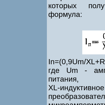
которых пол
формула:
In=(0,9Um/ХL+R)
где Um - амп
питания,
XL-индуктивно
преобразов