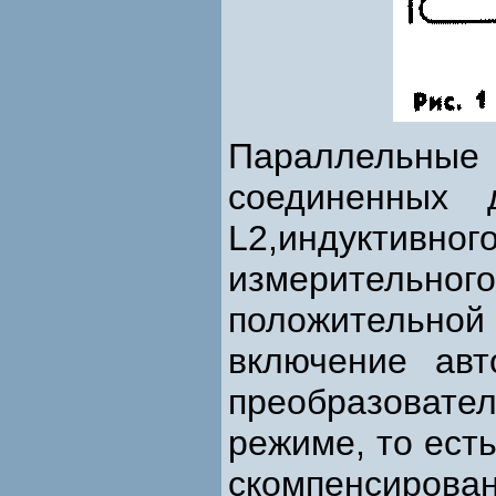
Параллельн
соединенных 
L2,индуктивног
измерительн
положительной 
включение авт
преобразоват
режиме, то ест
скомпенсир