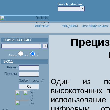
Search datasheet
РЕЙТИНГ
ТЕНДЕРЫ
ИССЛЕДОВАНИЯ
Прециз
ПОИСК ПО САЙТУ
Опции:
and
or
ВХОД
Логин:
Пароль:
Один из пер
Забыли пароль?
высокоточных 
использование
цифровым отс