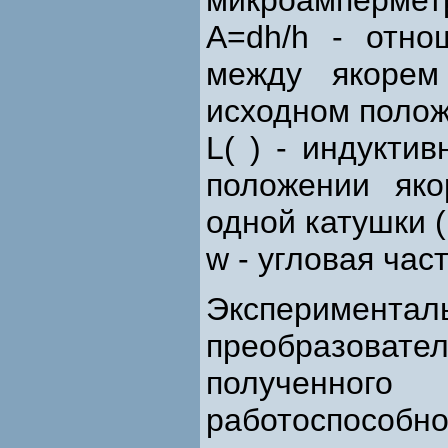
микроампермет
A=dh/h - отно
между якорем
исходном положе
L( ) - индукти
положении яко
одной катушки (
w - угловая час
Экспериме
преобразоват
полученного
работоспособно