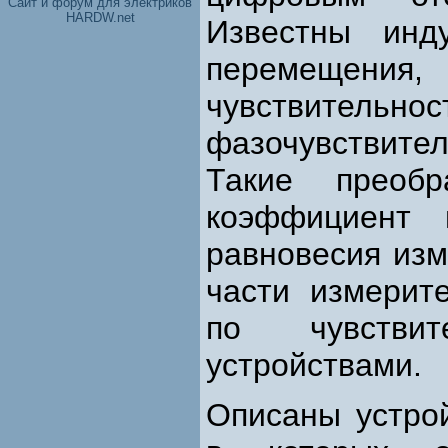
Cайт и форум для электриков
HARDW.net
Известны инд
перемещения,
чувствит
фазочувствите
Такие преоб
коэффициент 
равновесия изм
части измерит
по чувствит
устройствами.
Описаны устро