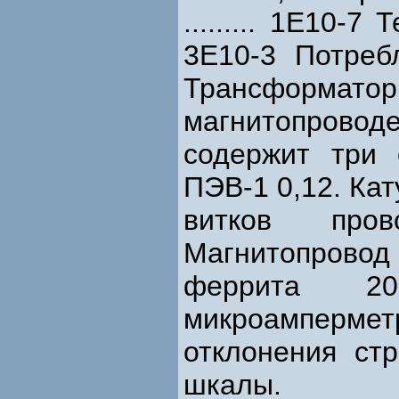
......... 1Е10-
3Е10-3 Потреб
Трансформат
магнитопрово
содержит три 
ПЭВ-1 0,12. Кат
витков про
Магнитопрово
феррита 2
микроамперм
отклонения ст
шкалы.