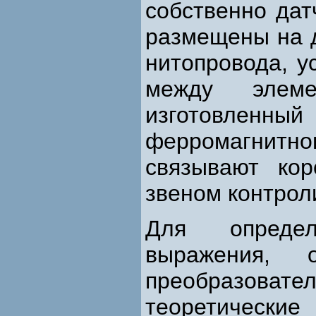
собственно дат
размещены на д
нитопровода, у
между элем
изготовлен
ферромагнитно
связывают ко
звеном контрол
Для определ
выражения, 
преобразоват
теоретически