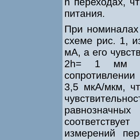
n переходах, ч
питания.
При номиналах 
схеме рис. 1, 
мА, а его чувс
2h= 1 мм в 
сопротивлении
3,5 мкА/мкм, ч
чувствительн
равнозначн
соответству
измерений пе