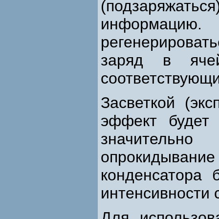
(подзаряжать
информаци
регенерироват
заряд в яче
соответствующи
Засветкой (экс
эффект будет 
значительно
опрокидывание
конденсатора 
интенсивности с
Для использов