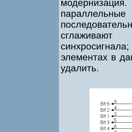
модернизаци
параллельные
последовател
сглаживают
синхросигна
элементах в да
удалить.