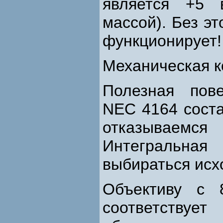
является +5 
массой). Без э
функционирует!
Механическая к
Полезная пов
NEC 4164 соста
отказываемс
Интегральная
выбираться исхо
Объективу с 
соответствуе