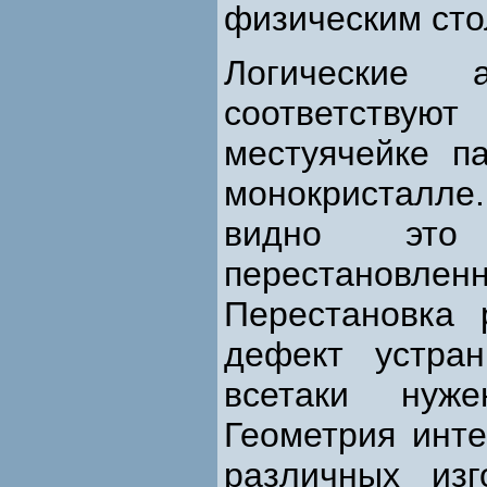
физическим сто
Логические 
соответствую
местуячейке п
монокристалл
видно это 
перестановле
Перестановка 
дефект устра
всетаки нуже
Геометрия инт
различных изг