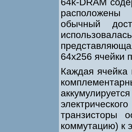
64k-DRAM содер
расположены
обычный дос
использовалас
представляю
64x256 ячейки 
Каждая ячейка 
комплементарн
аккумулиру
электрическ
транзисторы о
коммутацию) к 