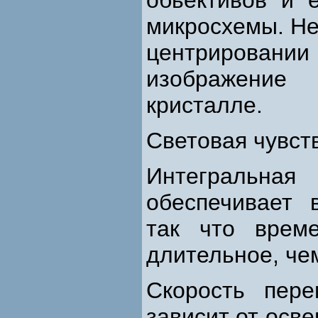
обьективов и 
микросхемы. Не
центрировани
изображение
кристалле.
Световая чувст
Интегральна
обеспечивает 
так что врем
длительное, че
Скорость пер
зависит от осве