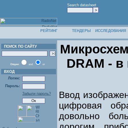
Search datasheet
РЕЙТИНГ
ТЕНДЕРЫ
ИССЛЕДОВАНИЯ
Микросхем
ПОИСК ПО САЙТУ
DRAM - в
Опции:
and
or
ВХОД
Логин:
Пароль:
Ввод изображен
Забыли пароль?
цифровая обр
довольно бол
дорогим приб