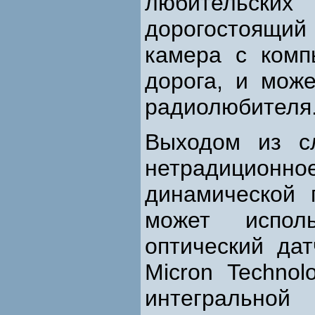
любительских
дорогостоящий
камера с ком
дорога, и мож
радиолюбителя
Выходом из с
нетрадицион
динамической 
может исполь
оптический да
Micron Technol
интегрально