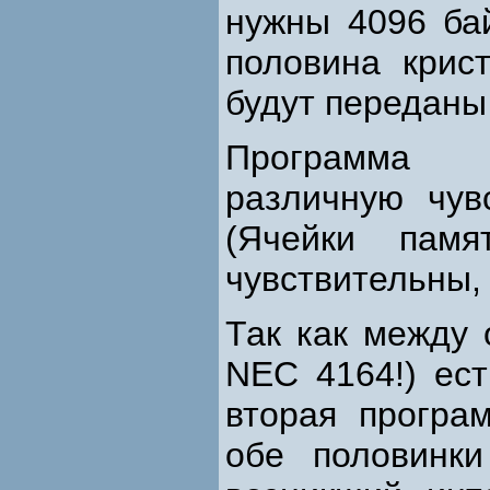
нужны 4096 бай
половина крис
будут переданы
Программа к
различную чув
(Ячейки пам
чувствительны,
Так как между
NEC 4164!) ес
вторая програ
обе половинк