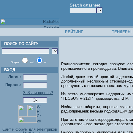
Search datasheet
РЕЙТИНГ
ТЕНДЕРЫ
ПОИСК ПО САЙТУ
Опции:
and
or
Радиолюбители сегодня пробуют св
промышленного производства. Внимани
ВХОД
Логин:
Любой, даже самый простой и дешевый
дополненный несложным стереодекоде
Пароль:
прослушать с высоким качеством муз
Забыли пароль?
Из всего многообразия недорогих и
"TECSUN R-212T" производства КНР.
Небольшие габариты, хорошая чувстви
радиоприемник весьма подходящим дл
При изготовлении стереодекодера ста
дополнительного гнезда для стереоте
Cайт и форум для электриков
Выбор импортных микросхем для сте