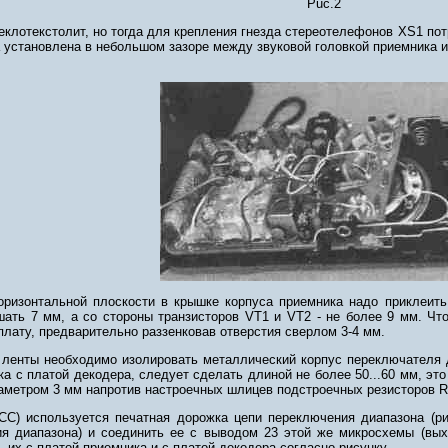
Puc.2
клотекстолит, но тогда для крепления гнезда стереотелефонов XS1 потр
установлена в небольшом зазоре между звуковой головкой приемника и 
оризонтальной плоскости в крышке корпуса приемника надо приклеить
ать 7 мм, а со стороны транзисторов VT1 и VT2 - не более 9 мм. Ч
плату, предварительно раззенковав отверстия сверлом 3-4 мм.
 ленты необходимо изолировать металлический корпус переключателя 
 с платой декодера, следует сделать длиной не более 50...60 мм, это
аметром 3 мм напротив настроечных шлицев подстроечных резисторов R
СС) используется печатная дорожка цепи переключения диапазона (р
ия диапазона) и соединить ее с выводом 23 этой же микросхемы (в
 их с платой приемника и с платой декодера согласно рисунку.