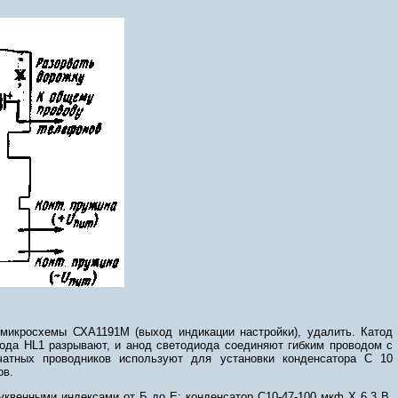
микросхемы СХА1191М (выход индикации настройки), удалить. Катод
нода HL1 разрывают, и анод светодиода соединяют гибким проводом с
чатных проводников используют для установки конденсатора С 10
ов.
уквенными индексами от Б до Е; конденсатор С10-47-100 мкф X 6,3 В,