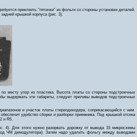
ебуется приклеить "пятачки" из фольги со стороны установки деталей.
задней крышкой корпуса (рис. 3).
 по месту упор из пластика. Высота платы со стороны подстроечных
тобы выдержать эти габариты, следует приливы выводов подстроечных
диапазонов и участок платы стереодекодера, соприкасающийся с ним.
 обеспечит удобство сборки и разборки приемника. Под крышкой отсека
2 и R5.
ис. 4). Для этого нужно разорвать дорожку от вывода 15 микросхемы
ыход ЧМ демодулятора). Затем надо удалить фольгу между выводами