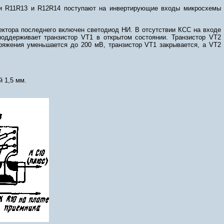
ли R11R13 и R12R14 поступают на инвертирующие входы микросхемы
ектора последнего включен светодиод НИ. В отсутствии КСС на входе
оддерживает транзистор VT1 в открытом состоянии. Транзистор VT2
пряжения уменьшается до 200 мВ, транзистор VT1 закрывается, а VT2
й 1,5 мм.