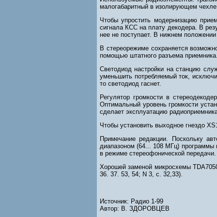
малогабаритный в изолирующем чехле, 
Чтобы упростить модернизацию прием
сигнала КСС на плату декодера. В ре
нее не поступает. В нижнем положени
В стереорежиме сохраняется возможно
помощью штатного разъема приемника
Светодиод настройки на станцию служ
уменьшить потребляемый ток, исключи
то светодиод гаснет.
Регулятор громкости в стереодекодер
Оптимальный уровень громкости устан
сделает эксплуатацию радиоприемника
Чтобы установить выходное гнездо XS
Примечание редакции. Поскольку авт
диапазоном (64... 108 МГц) программы
в режиме стереофонической передачи.
Хорошей заменой микросхемы TDA7050T
36. 37. 53, 54; N 3, с. 32,33).
Источник: Радио 1-99
Автор: В. ЗДОРОВЦЕВ