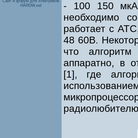
Cайт и форум для электриков
- 100 150 мкА
HARDW.net
необходимо со
работает с АТ
48 60В. Некото
что алгоритм
аппаратно, в о
[1], где алго
использован
микропроцесс
радиолюбителю