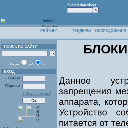
Search datasheet
РЕЙТИНГ
ТЕНДЕРЫ
ИССЛЕДОВАНИЯ
БЛОКИ
ПОИСК ПО САЙТУ
Опции:
and
or
ВХОД
Данное устр
Логин:
Пароль:
запрещения ме
Забыли пароль?
аппарата, кото
Устройство 
питается от те