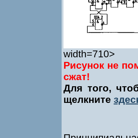
width=710>
Рисунок не по
сжат!
Для того, что
щелкните
здес
Принципиальна