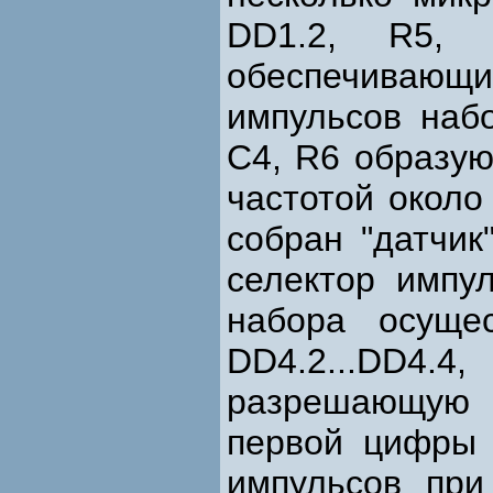
DD1.2, R5, 
обеспечивающи
импульсов наб
С4, R6 образую
частотой около
собран "датчик
селектор импу
набора осуще
DD4.2...DD
разрешающую 
первой цифры
импульсов пр