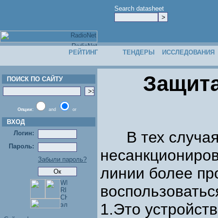
Search datasheet
РЕЙТИНГ
ТЕНДЕРЫ
ИССЛЕДОВАНИЯ
Защит
ПОИСК ПО САЙТУ
Опции:
and
or
ВХОД
В тех случаях,
Логин:
Пароль:
несанкциониров
Забыли пароль?
линии более пр
воспользоватьс
1.Это устройств