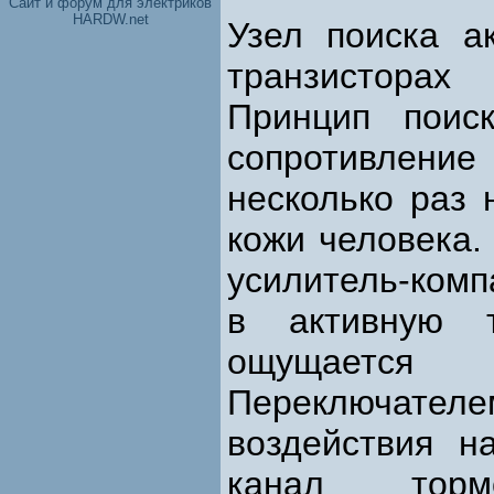
Cайт и форум для электриков
HARDW.net
Узел поиска а
транзисторах
Принцип поис
сопротивлени
несколько раз 
кожи человека.
усилитель-комп
в активную т
ощущается
Переключате
воздействия н
канал торм