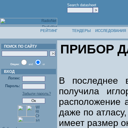
Search datasheet
РЕЙТИНГ
ТЕНДЕРЫ
ИССЛЕДОВАНИЯ
ПРИБОР Д
ПОИСК ПО САЙТУ
Опции:
and
or
ВХОД
В последнее 
Логин:
Пароль:
получила игло
Забыли пароль?
расположение а
даже по атласу,
имеет размер ок