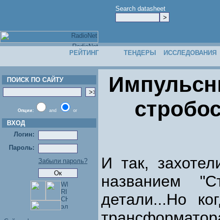
Search datasheet
РЕЙТИНГ
ТЕНДЕРЫ
ИССЛЕДОВАНИЯ
Импульсн
ПОИСК ПО САЙТУ
стробос
Опции:
and
or
ВХОД
Логин:
Пароль:
И так, захоте
Забыли пароль?
названием "С
детали...Но к
трансформатора.