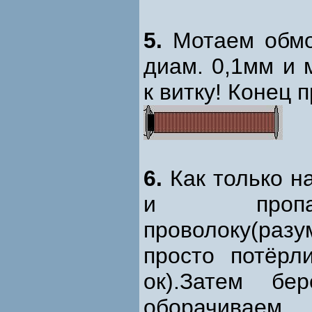
5.
Мотаем обмо
диам. 0,1мм и 
к витку! Конец 
6.
Как только н
и пропар
проволоку(раз
просто потёрл
ок).Затем бе
оборачиваем 