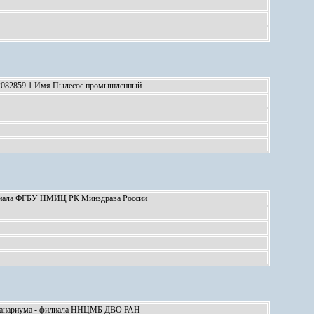
а 2082859 1 Имя Пылесос промышленный
илиала ФГБУ НМИЦ РК Минздрава России
океанариума - филиала ННЦМБ ДВО РАН