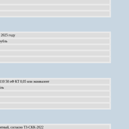
 2025 году
рубль
10 50 пФ КТ 0,05 или эквивалент
бль
нтный, согласно ТЗ-СКК-2022