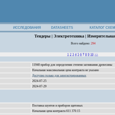
ИССЛЕДОВАНИЯ
DATASHEETS
КАТАЛОГ СХЕ
Тендеры | Электротехника | Измерительна
Всего найдено:
294
1
2
3
4
5
6
7
8
9
10
>>
11940 прибор для определения степени загнивания древесины
Начальная максимальная цена контракта не указано
Доступно только для зарегистрированных
2024-07-25
2024-07-29
Поставка шунтов и приборов щитовых
Начальная цена контракта 611 370.15