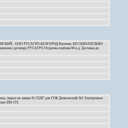
ЕРНЯНСКИЙ - ООО РУСАГРО-БЕЛГОРОД Наличие, КП ОБЯЗАТЕЛЬНО
иповому договору РУСАГРО Отсрочка платежа 60 к.д. Доставка до
пила, сверло по заявке № 53287 для ГОК Денисовский АО Электропила
ское ZM-15T,