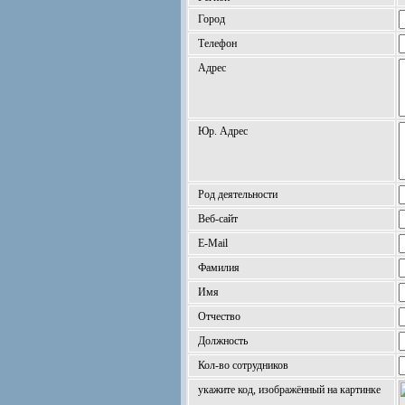
Город
Телефон
Адрес
Юр. Адрес
Род деятельности
Веб-сайт
E-Mail
Фамилия
Имя
Отчество
Должность
Кол-во сотрудников
укажите код, изображённый на картинке