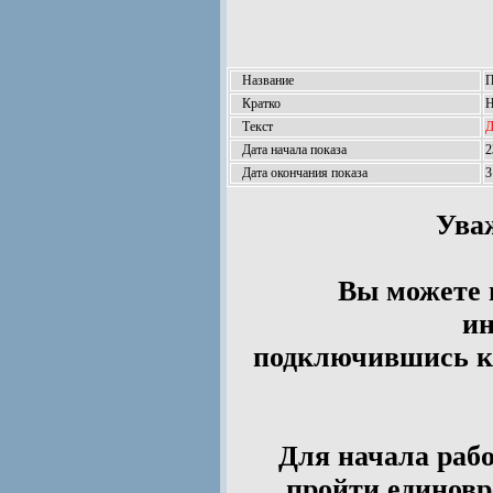
Название
П
Кратко
Н
Текст
Д
Дата начала показа
2
Дата окончания показа
3
Ува
Вы можете 
ин
подключившись к 
Для начала рабо
пройти единов