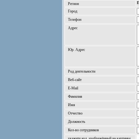
П
Регион
Город
Телефон
Адрес
Юр. Адрес
Род деятельности
Веб-сайт
E-Mail
Фамилия
Имя
Отчество
Должность
Кол-во сотрудников
укажите код, изображённый на картинке