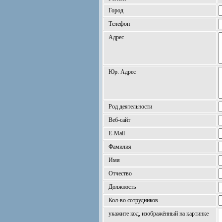
Город
Телефон
Адрес
Юр. Адрес
Род деятельности
Веб-сайт
E-Mail
Фамилия
Имя
Отчество
Должность
Кол-во сотрудников
укажите код, изображённый на картинке