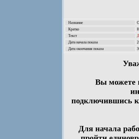
Название
О
Кратко
Н
Текст
Д
Дата начала показа
2
Дата окончания показа
3
Ува
Вы можете 
ин
подключившись к 
Для начала рабо
пройти единов