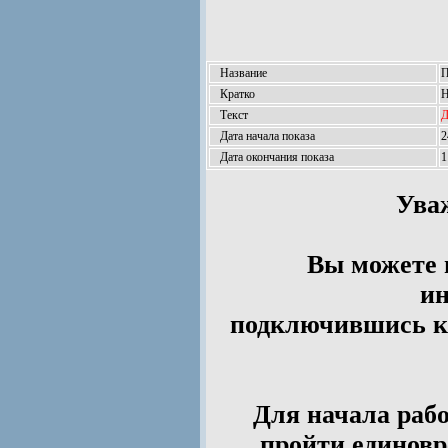
Название
П
Кратко
Н
Текст
Д
Дата начала показа
2
Дата окончания показа
1
Ува
Вы можете 
ин
подключившись к 
Для начала рабо
пройти единов