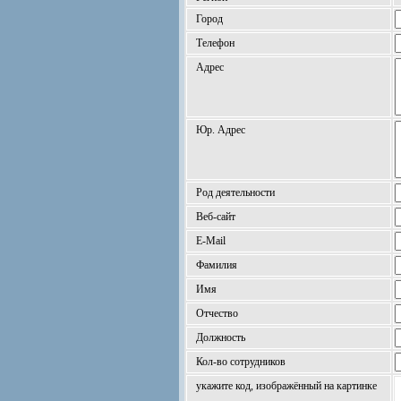
Город
Телефон
Адрес
Юр. Адрес
Род деятельности
Веб-сайт
E-Mail
Фамилия
Имя
Отчество
Должность
Кол-во сотрудников
укажите код, изображённый на картинке