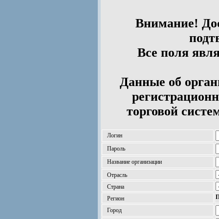
Внимание! Дос
подт
Все поля явл
Данные об орган
регистрационн
торговой систе
Логин
Пароль
Название организации
Отрасль
Страна
П
Регион
Город