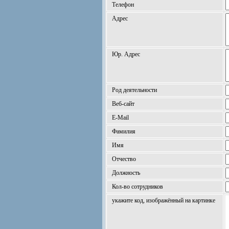
Телефон
Адрес
Юр. Адрес
Род деятельности
Веб-сайт
E-Mail
Фамилия
Имя
Отчество
Должность
Кол-во сотрудников
укажите код, изображённый на картинке