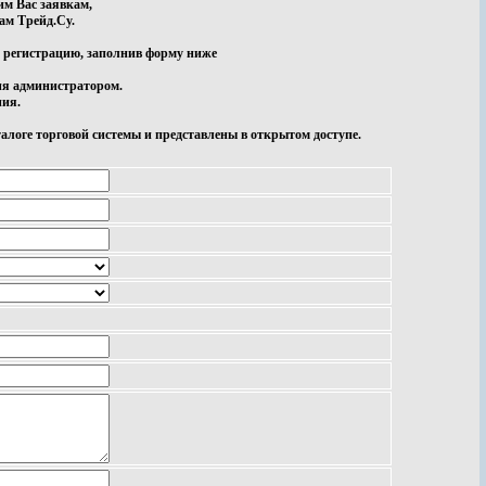
м Вас заявкам,
ам Трейд.Су.
 регистрацию, заполнив форму ниже
ия администратором.
ния.
логе торговой системы и представлены в открытом доступе.