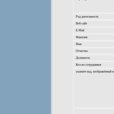
Род деятельности
Веб-сайт
E-Mail
Фамилия
Имя
Отчество
Должность
Кол-во сотрудников
укажите код, изображённый н